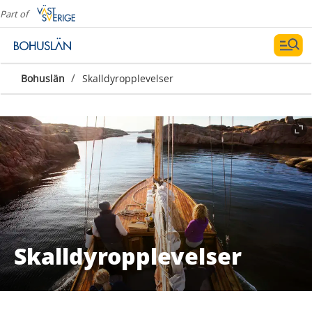
Part of
/
Bohuslän
Skalldyropplevelser
Skalldyropplevelser