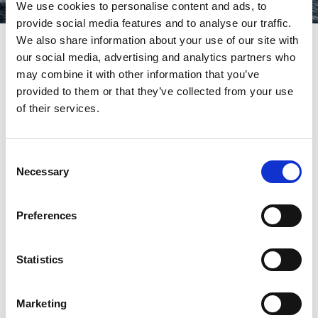
We use cookies to personalise content and ads, to
provide social media features and to analyse our traffic.
We also share information about your use of our site with
Skalldyrcruise og rekelag i Gøteborgs
our social media, advertising and analytics partners who
skjærgård
may combine it with other information that you’ve
provided to them or that they’ve collected from your use
Bli med på et fantastisk skalldyrcruise i Gøteborgs vakre
of their services.
skjærgård. Her har vi listet opp båtturene som tilbyr de
beste rekelagene, skalldyrbufeene og lignende opplevelser.
Velkommen ombord!
Consent
Necessary
Selection
Skalldyrcruise
Preferences
Statistics
Marketing