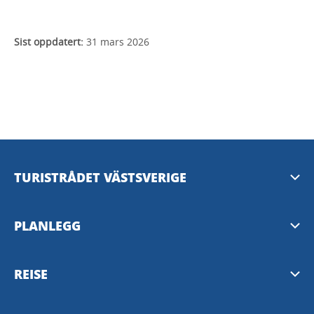
Sist oppdatert:
31 mars 2026
TURISTRÅDET VÄSTSVERIGE
Mediabank
PLANLEGG
Presserom
Nyhetsbrev fra Vest-Sverige
REISE
Personvern
Destinasjoner i Vest-Sverige