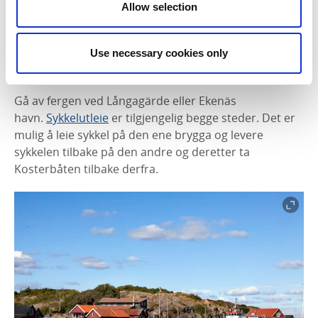
Allow selection
sesongbaserte står i fokus, må du ikke gå glipp av et
stopp ved
Kläpphagen
. Her kan du også overnatte og
nyte en god natts søvn og en deilig frokost.
Use necessary cookies only
Sykkelutleie
Gå av fergen ved Långagärde eller Ekenäs
havn.
Sykkelutleie
er tilgjengelig begge steder. Det er
mulig å leie sykkel på den ene brygga og levere
sykkelen tilbake på den andre og deretter ta
Kosterbåten tilbake derfra.