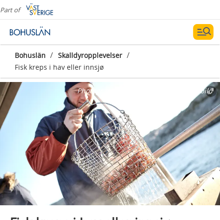
Part of
/
/
Bohuslän
Skalldyropplevelser
Fisk kreps i hav eller innsjø
Photographer:
Jonas Ingman @ Bruksbild