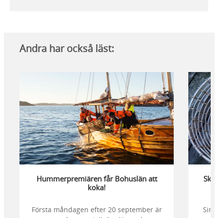
Andra har också läst:
Hummerpremiären får Bohuslän att
Skal
koka!
Första måndagen efter 20 september är
Simm