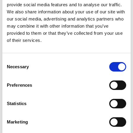
provide social media features and to analyse our traffic.
We also share information about your use of our site with
our social media, advertising and analytics partners who
may combine it with other information that you’ve
provided to them or that they’ve collected from your use
of their services.
Photographer:
Jonas Ingman @ Bruksbild
Consent
Necessary
Selection
Ferskvannskreps
Tradisjonen tro spiser svenskene ferskvannskreps på
Preferences
krepsepremieren, som alltid er første torsdag etter 8.
august. Ferskvannskreps har en viktig funksjon i
innsjøer og bekker, både som mat for andre dyr og
Statistics
fordi de vedlikeholder vegetasjonen i innsjøene. Det
fins to arter: den opprinnelige edelkrepsen og den
Marketing
importerte signalkrepsen. I dag er edelkreps en truet
art, og signalkrepsen tar over. Derfor er det viktig å