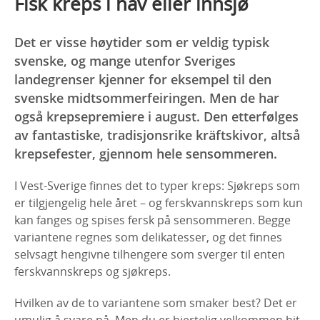
Fisk kreps i hav eller innsjø
Det er visse høytider som er veldig typisk
svenske, og mange utenfor Sveriges
landegrenser kjenner for eksempel til den
svenske midtsommerfeiringen. Men de har
også krepsepremiere i august. Den etterfølges
av fantastiske, tradisjonsrike kräftskivor, altså
krepsefester, gjennom hele sensommeren.
I Vest-Sverige finnes det to typer kreps: Sjøkreps som
er tilgjengelig hele året – og ferskvannskreps som kun
kan fanges og spises fersk på sensommeren. Begge
variantene regnes som delikatesser, og det finnes
selvsagt hengivne tilhengere som sverger til enten
ferskvannskreps og sjøkreps.
Hvilken av de to variantene som smaker best? Det er
umulig å svare på. Men du er hjertelig velkommen hit