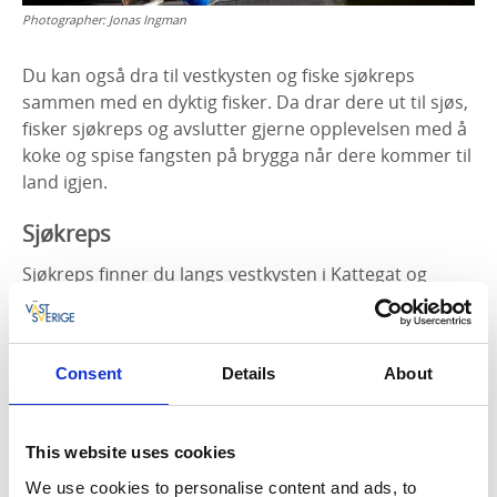
Photographer:
Jonas Ingman
Du kan også dra til vestkysten og fiske sjøkreps
sammen med en dyktig fisker. Da drar dere ut til sjøs,
fisker sjøkreps og avslutter gjerne opplevelsen med å
koke og spise fangsten på brygga når dere kommer til
land igjen.
Sjøkreps
Sjøkreps finner du langs vestkysten i Kattegat og
Skagerrak. De kan kjøpes året rundt, og akkurat langs
kysten er det mange som foretrekker å spise sjøkreps
fremfor ferskvannskreps. Kreps er en slektning av
Consent
Details
About
hummeren og regnes for å være en kostbar
delikatesse, men vit at den faktisk også spiller en viktig
rolle for havets økosystem.
This website uses cookies
We use cookies to personalise content and ads, to