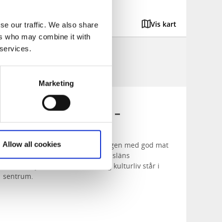
Vis kart
se our traffic. We also share
ers who may combine it with
 services.
Marketing
Vårfest i Bohuslän –
dagpakker
Allow all cookies
Her finner du opplevelser for dagen med god mat
og hyggelige aktiviteter der Bohusläns
mattradisjoner, lokale råvarer og kulturliv står i
sentrum.