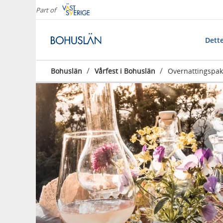
Part of
Dette
/
/
Bohuslän
Vårfest i Bohuslän
Overnattingspak