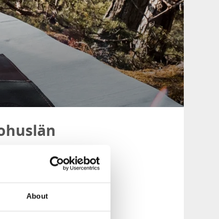
Bohuslän
 du pakketilbud
og kulturliv i
eten!
About
ng.