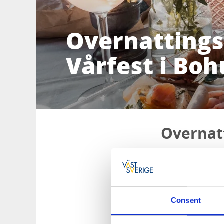
Overnatting
Vårfest i Boh
Overnat
Velkommen til å op
med overnatting, g
fokus.
Ikke alle pakketilb
Consent
Klikk deg videre ti