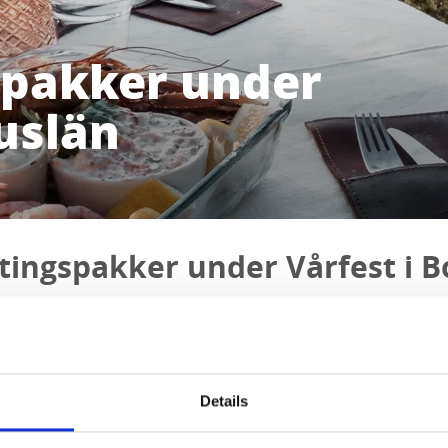
spakker under
uslän
tingspakker under Vårfest i 
pleve lokale matretter og kultur i Bohuslän 17–26 april! Her finner
od mat og aktiviteter med Bohusläns mattradisjoner, lokale råvarer 
udene er tilgjengelige alle dager. Så her gjelder det å gripe muligh
Details
l bedriftenes hjemmesider for tilgjengelige datoer, priser og bestilli