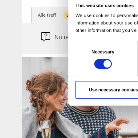
This website uses cookies
Alle treff
0
We use cookies to personalis
information about your use of
other information that you’ve
No results for could be found.
Consent
Necessary
Selection
Use necessary cookies