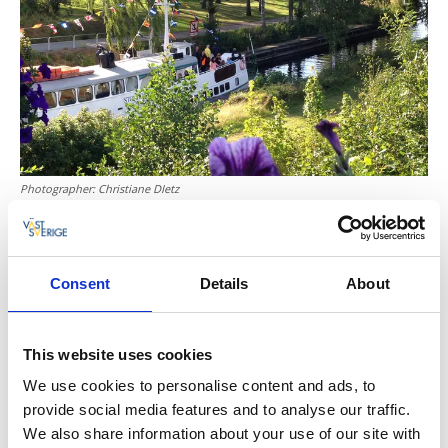
Photographer:
Christiane DIetz
Sett av tid til å titte på kultursenteret
Not Quite
sine
tankevekkende utstillinger. Der kan du også kose deg
Consent
Details
About
på både kafé og bistro, eller handle ferske bakervarer
på steinovnsbakeriet Brukets Godaste.
Oppdag Ronja Røverdatters hjemtrakter
This website uses cookies
Velger du etappe 4 fra Lennartsfors til Bengtsfors,
We use cookies to personalise content and ads, to
sykler du i området der deler av filmen om Ronja
provide social media features and to analyse our traffic.
Røverdatter ble spilt inn. Når du tråkker gjennom
We also share information about your use of our site with