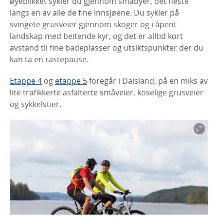
øyeblikket sykler du gjennom småbyer, det neste
langs en av alle de fine innsjøene. Du sykler på
svingete grusveier gjennom skoger og i åpent
landskap med beitende kyr, og det er alltid kort
avstand til fine badeplasser og utsiktspunkter der du
kan ta en rastepause.
Etappe 4
og
etappe 5
foregår i Dalsland, på en miks av
lite trafikkerte asfalterte småveier, koselige grusveier
og sykkelstier.