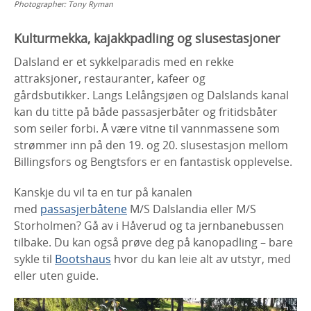
Photographer:
Tony Ryman
Kulturmekka, kajakkpadling og slusestasjoner
Dalsland er et sykkelparadis med en rekke
attraksjoner, restauranter, kafeer og
gårdsbutikker. Langs Lelångsjøen og Dalslands kanal
kan du titte på både passasjerbåter og fritidsbåter
som seiler forbi. Å være vitne til vannmassene som
strømmer inn på den 19. og 20. slusestasjon mellom
Billingsfors og Bengtsfors er en fantastisk opplevelse.
Kanskje du vil ta en tur på kanalen
med
passasjerbåtene
M/S Dalslandia eller M/S
Storholmen? Gå av i Håverud og ta jernbanebussen
tilbake. Du kan også prøve deg på kanopadling – bare
sykle til
Bootshaus
hvor du kan leie alt av utstyr, med
eller uten guide.