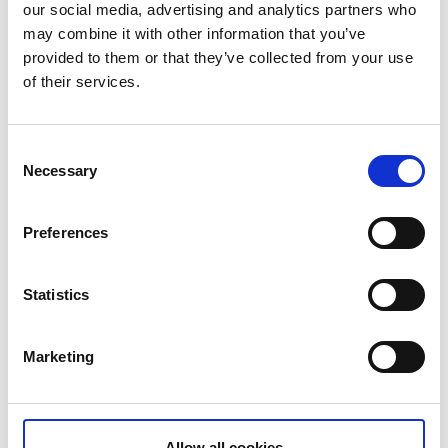
villvettenes trolske skoger, vil du nok raskt forstå
our social media, advertising and analytics partners who
grunnen til det!
may combine it with other information that you’ve
provided to them or that they’ve collected from your use
I Edsleskog, et knutepunkt for mange tur- og
of their services.
sykkelstier, kan du titte på utgravningene av
Edsleskogs gamle kirke. Benytt anledningen til å nyte
utsikten over Edslansjøen ved Edsleskogs
Consent
Necessary
Wärdshus. På vei til Edsleskog passerer du
Selection
naturreservatet Bräcke Ängar, et kulturlandskap med
en unik flora og fauna som er vel verdt å utforske.
Preferences
Statistics
Marketing
Allow all cookies