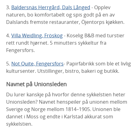
3.
Baldersnäs Herrgård, Dals Långed
- Opplev
naturen, bo komfortabelt og spis godt på en av
Dalslands fremste restauranter, Öjentorps kjøkken.
4.
Villa Weidling, Fröskog
- Koselig B&B med turstier
rett rundt hjørnet. 5 minutters sykkeltur fra
Fengersfors.
5.
Not Quite, Fengersfors
- Papirfabrikk som ble et livlig
kultursenter. Utstillinger, bistro, bakeri og butikk.
Navnet på Unionsleden
Du lurer kanskje på hvorfor denne sykkelstien heter
Unionsleden? Navnet henspeiler på unionen mellom
Sverige og Norge mellom 1814–1905. Unionen ble
dannet i Moss og endte i Karlstad akkurat som
sykkelstien.