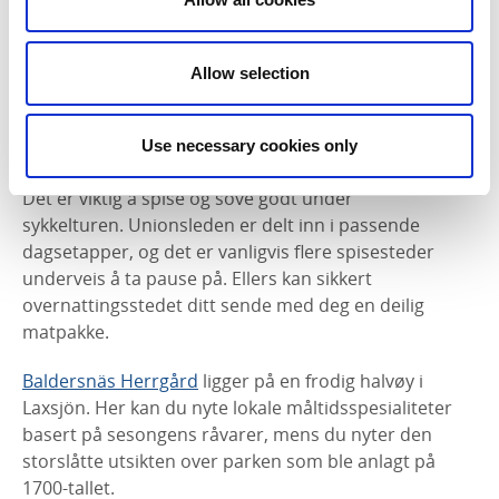
Photographer:
Tony Ryman
Gå ikke glipp av Dalslands høyeste topp, Baljåsen (302
Allow selection
meter over havet). Det går en fin tursti opp til toppen.
Use necessary cookies only
Koselig overnatting i naturskjønne omgivelser
Det er viktig å spise og sove godt under
sykkelturen. Unionsleden er delt inn i passende
dagsetapper, og det er vanligvis flere spisesteder
underveis å ta pause på. Ellers kan sikkert
overnattingsstedet ditt sende med deg en deilig
matpakke.
Baldersnäs Herrgård
ligger på en frodig halvøy i
Laxsjön. Her kan du nyte lokale måltidsspesialiteter
basert på sesongens råvarer, mens du nyter den
storslåtte utsikten over parken som ble anlagt på
1700-tallet.