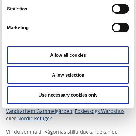
specialiteter efter säsongens råvaror med en magnifik
utsikt över parken med anor från 1700-talet.
Statistics
Marketing
Allow all cookies
Allow selection
Fotograf:
Jonas Ingman
Use necessary cookies only
Du kan bo centralt på
First Hotel Bengtsfors
eller i
lantlig kulturmiljö på
Villa Weidling B&B
,
STF
Vandrarhem Gammelgården
,
Edsleskogs Wärdshus
eller
Nordic Refuge
?
Vill du somna till vågornas stilla kluckandekan du