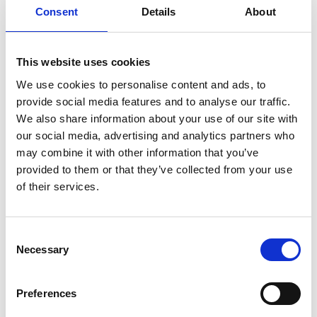
Consent
Details
About
Fotograf:
Tony Ryman
This website uses cookies
Missa inte Dalslands högsta topp, Baljåsen (302 meter
över havet). Det går en fin vandringsstig upp till
We use cookies to personalise content and ads, to
toppen.
provide social media features and to analyse our traffic.
We also share information about your use of our site with
our social media, advertising and analytics partners who
may combine it with other information that you’ve
Mysiga boenden i naturskön miljö
provided to them or that they’ve collected from your use
Det är viktigt att äta och sova ordentligt under
of their services.
cykelturen. Unionsleden är uppdelad i lämpliga
dagsetapper, det finns oftast matställen att pausa vid,
Consent
annars kan ditt boende säkert skicka med ett gott
Necessary
Selection
lunchpaket.
Vid den grönskande halvön i Laxsjön
Preferences
ligger
Baldersnäs Herrgård
. Här njuter du av lokala