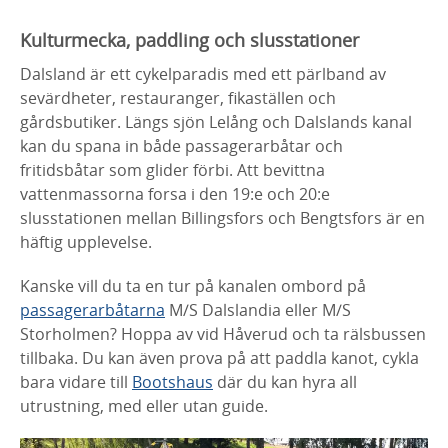
Kulturmecka, paddling och slusstationer
Dalsland är ett cykelparadis med ett pärlband av
sevärdheter, restauranger, fikaställen och
gårdsbutiker. Längs sjön Lelång och Dalslands kanal
kan du spana in både passagerarbåtar och
fritidsbåtar som glider förbi. Att bevittna
vattenmassorna forsa i den 19:e och 20:e
slusstationen mellan Billingsfors och Bengtsfors är en
häftig upplevelse.
Kanske vill du ta en tur på kanalen ombord på
passagerarbåtarna
M/S Dalslandia eller M/S
Storholmen? Hoppa av vid Håverud och ta rälsbussen
tillbaka. Du kan även prova på att paddla kanot, cykla
bara vidare till
Bootshaus
där du kan hyra all
utrustning, med eller utan guide.