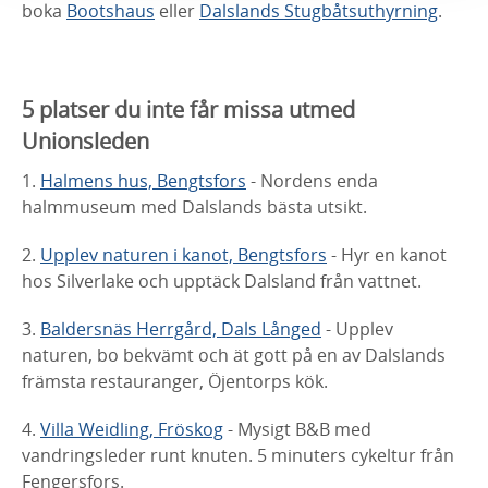
boka
Bootshaus
eller
Dalslands Stugbåtsuthyrning
.
5 platser du inte får missa utmed
Unionsleden
1.
Halmens hus, Bengtsfors
- Nordens enda
halmmuseum med Dalslands bästa utsikt.
2.
Upplev naturen i kanot, Bengtsfors
- Hyr en kanot
hos Silverlake och upptäck Dalsland från vattnet.
3.
Baldersnäs Herrgård, Dals Långed
- Upplev
naturen, bo bekvämt och ät gott på en av Dalslands
främsta restauranger, Öjentorps kök.
4.
Villa Weidling, Fröskog
- Mysigt B&B med
vandringsleder runt knuten. 5 minuters cykeltur från
Fengersfors.