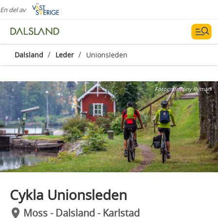
En del av
/
/
Dalsland
Leder
Unionsleden
Fotograf:
Tony Ryman
Cykla Unionsleden
Moss - Dalsland - Karlstad