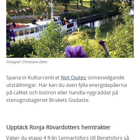
Fotograf:
Christiane DIetz
Spana in Kulturcentrat
Not Quites
sinnesvidgande
utställningar. Här kan du även fylla energidepåerna
på caféet och bistron eller handla nygräddat på
stenugnsbageriet Brukets Godaste.
Upptäck Ronja Rövardotters hemtrakter
Väljer du etapp 4 från Lennartsfors till Bengtsfors så