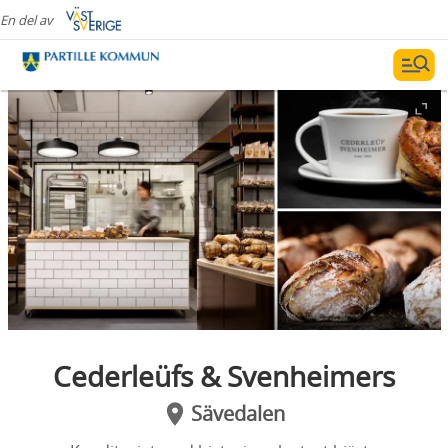
En del av
Cederleüfs & Svenheimers
Sävedalen