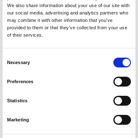
We also share information about your use of our site with
our social media, advertising and analytics partners who
may combine it with other information that you’ve
Vi är tredje generationen i familjebageriet som har
provided to them or that they’ve collected from your use
funnits i Partille sedan 1962. Våra medarbetare är
of their services.
oerhört duktiga och stolta över att kunna skapa med
händerna och nyttja sina yrkeskunskaper. Kaffet vi
serverar är mycket gott och dessutom ekologiskt,
Consent
fairtrade och lokalt rostat. Vi är helt enkelt ett riktigt
Necessary
Selection
bageri! Välkommen till Sävedalen eller vår lite mindre
shop i Allum köpcentrum.
Preferences
Facebook:
Cederleüfs & Svenheimers Sävedalen
.
Statistics
Instagram:
Cederleüfs & Svenheimers Sävedalen
.
Marketing
Kontaktinformation