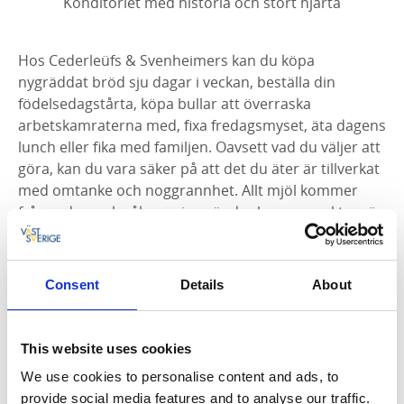
Konditoriet med historia och stort hjärta
Hos Cederleüfs & Svenheimers kan du köpa
nygräddat bröd sju dagar i veckan, beställa din
födelsedagstårta, köpa bullar att överraska
arbetskamraterna med, fixa fredagsmyset, äta dagens
lunch eller fika med familjen. Oavsett vad du väljer att
göra, kan du vara säker på att det du äter är tillverkat
med omtanke och noggrannhet. Allt mjöl kommer
från sydsvenska åkrar, vi använder bara svenskt smör
och äkta grädde.
Consent
Details
About
This website uses cookies
We use cookies to personalise content and ads, to
provide social media features and to analyse our traffic.