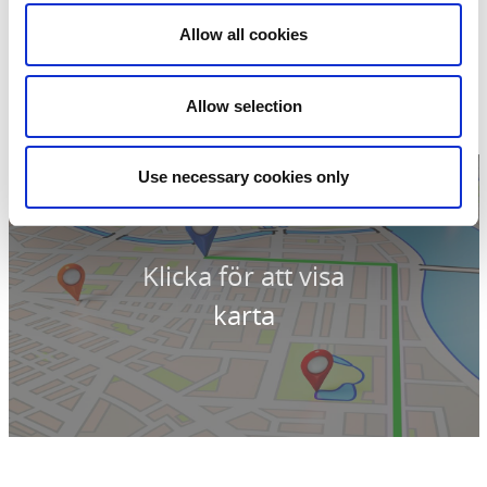
Cederleüfs & Svenheimers
Allow all cookies
Göteborgsvägen 74
433 63 Sävedalen
Telefon:
0 31 26 50 23
Allow selection
Hemsida:
Till hemsida
Use necessary cookies only
Klicka för att visa
karta