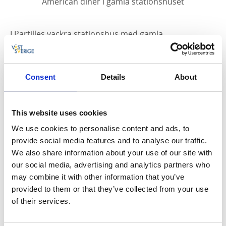
American diner i gamla stationshuset
I Partilles vackra stationshus med gamla
inredningsdetaljer ligger USA Today. Restaurangen är
populär och känd för sina goda luncher med mycket
att välja på och en enorm salladsbuffé med allt du kan
Consent
Details
About
tänka dig! På kvällen serveras kolgrillade rätter,
hamburgare, pizza och à la carte. På dryckeslistan
finns vin, öl och goda alkoholfria alternativ. Gå på
This website uses cookies
After Work eller ta med familjen på söndagsmiddag,
We use cookies to personalise content and ads, to
här finns plats för alla både inomhus och på
provide social media features and to analyse our traffic.
uteserveringen.
We also share information about your use of our site with
Västtågen stannar alldeles utanför, så det tar bara
our social media, advertising and analytics partners who
några minuter från centrala Göteborg!
may combine it with other information that you’ve
provided to them or that they’ve collected from your use
Facebook:
USA Today
.
of their services.
Instagram:
USA Today
.