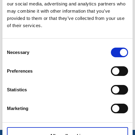
our social media, advertising and analytics partners who
Formuläret hittar ni
här
may combine it with other information that you’ve
Det är ett Googleforms vilket betyder att ni måste
provided to them or that they’ve collected from your use
logga in med en gmail för att komma till formuläret.
of their services.
Tänk på att samtliga fält med * måste fyllas i samt att
en bild måste laddas upp annars skickas inte
Consent
Necessary
formuläret i väg till turistbyrån.
Selection
Ni vet att allt gått i väg korrekt när ni tryckt på skicka
och får upp en sida som tackar er för ert svar.
Preferences
Statistics
Senast uppdaterad:
22 maj 2026
Marketing