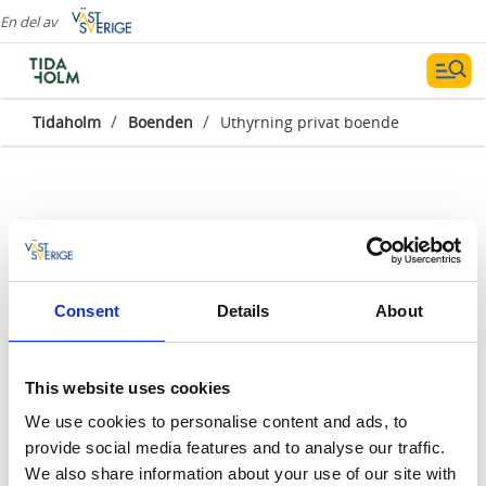
En del av
/
/
Tidaholm
Boenden
Uthyrning privat boende
Uthyrning av privat boende
Consent
Details
About
Här kan du lägga in ditt privata boende för
uthyrning, för att få publicerat på hemsidan.
This website uses cookies
Ditt privata boende publiceras inte direkt utan
kommer först att granskas, godkännas och byggas
We use cookies to personalise content and ads, to
upp som egen sida av oss på turistbyrån. Vid frågor,
provide social media features and to analyse our traffic.
maila till
We also share information about your use of our site with
turistbyran@tidaholm.se