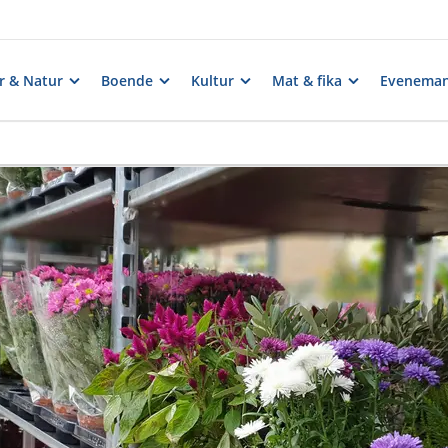
er & Natur
Boende
Kultur
Mat & fika
Evenema