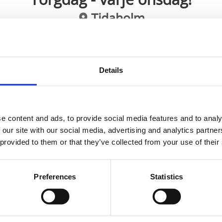
Tidaholm
Knallehandel på Gamla torget i Tidaholm
r alla
Details
m är det torgdag på Gamla torget i Tidaholm. Ett stort antal
r, lokalproducerade grönsaker, blommor mm.
e content and ads, to provide social media features and to analy
på morgonen och håller på till tidig eftermiddag.
 our site with our social media, advertising and analytics partn
 provided to them or that they’ve collected from your use of their
Preferences
Statistics