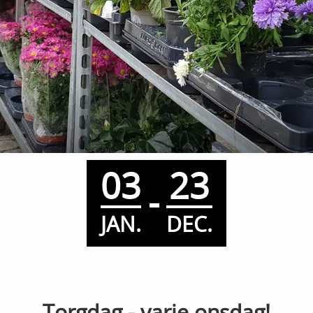
03
23
-
JAN.
DEC.
Torgdag - varje onsdag!