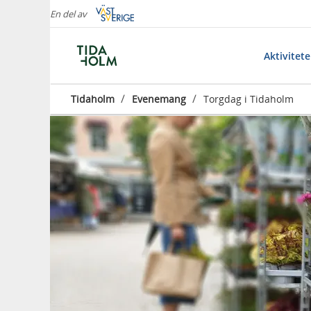
En del av
Aktivitet
/
/
Tidaholm
Evenemang
Torgdag i Tidaholm