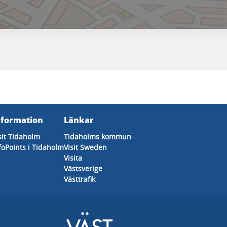
nformation
Länkar
sit Tidaholm
Tidaholms kommun
foPoints i Tidaholm
Visit Sweden
Visita
Västsverige
Västtrafik