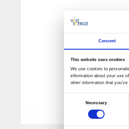
Shopping fö
Consent
Varje onsdag året o
This website uses cookies
kläder, skor, osta
We use cookies to personalis
Torghandeln börjar 
information about your use of
other information that you’ve
Consent
Necessary
Selection