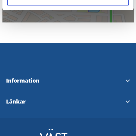
Information
Visit Tidaholm
Länkar
InfoPoints i Tidaholm
Tidaholms kommun
Visit Sweden