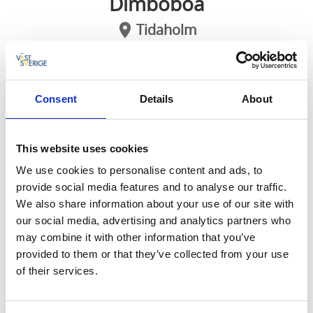
Dimboboa
Tidaholm
Självbetjänande gårdsbutik i Dimbo
Consent
Details
About
En självbetjänande gårdsbutik med produkter
från gården och närområdet på Dimbo
Prästgård.
This website uses cookies
Mysig gårdsbutik med färska varor
We use cookies to personalise content and ads, to
provide social media features and to analyse our traffic.
I Dimboboa handlar ni lokalt utan mellanhänder. På
We also share information about your use of our site with
ett enkelt sätt plockar man varorna man vill köpa och
our social media, advertising and analytics partners who
via en skärm lägger man in det man handlat och kan
may combine it with other information that you’ve
sedan på egen hand betala med betalkort eller swish.
provided to them or that they’ve collected from your use
of their services.
Här finns allt från vitkål, ägg, champinjoner, potatis,
grönsaker, saft, honung, sylt, marmelader, mjölk,
yoghurt, stekost, kött, glass, blommor m.m. Alla