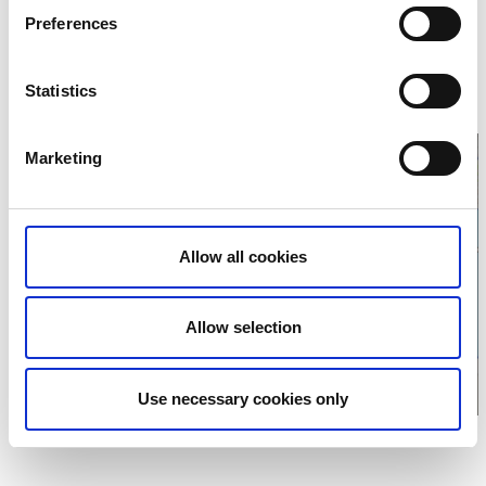
Preferences
Restaurang Hökensås
Håkängen 1
522 91 Tidaholm
Statistics
Telefon:
0733 14 59 09
Marketing
Klicka för att visa
Allow all cookies
karta
Allow selection
Use necessary cookies only