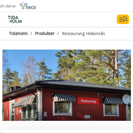
En del av
/
/
Tidaholm
Produkter
Restaurang Hökensås