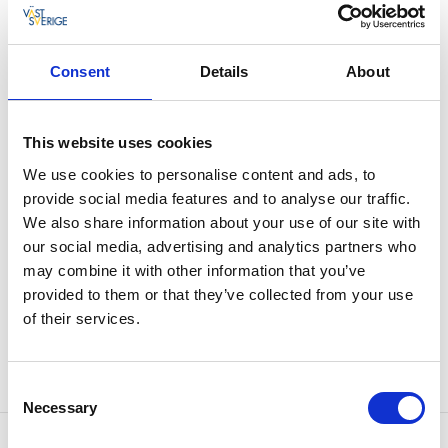
Restaurang Hökensås
Tidaholm
Consent
Details
About
Läckerheter från två världar
Restaurang Hökensås vid First Camp Hökensås
This website uses cookies
drivs av Klubbhus 13.
We use cookies to personalise content and ads, to
provide social media features and to analyse our traffic.
Mat med stor variation för alla
We also share information about your use of our site with
smaker
our social media, advertising and analytics partners who
may combine it with other information that you’ve
Här kan ni avnjuta mat från två olika matkulturer då
provided to them or that they’ve collected from your use
det varje dag serveras både svensk husmanskost och
of their services.
asiatiskt.
​Restaurangen har lunchbuffé, fikamöjligheter och á la
carte.
Consent
Necessary
Selection
Kontaktinformation