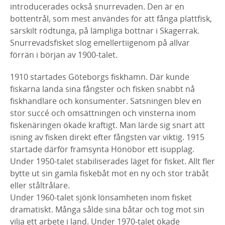
introducerades också snurrevaden. Den är en
bottentrål, som mest användes för att fånga plattfisk,
särskilt rödtunga, på lämpliga bottnar i Skagerrak.
Snurrevadsfisket slog emellertiigenom på allvar
förrän i början av 1900-talet.
1910 startades Göteborgs fiskhamn. Där kunde
fiskarna landa sina fångster och fisken snabbt nå
fiskhandlare och konsumenter. Satsningen blev en
stor succé och omsättningen och vinsterna inom
fiskenäringen ökade kraftigt. Man lärde sig snart att
isning av fisken direkt efter fångsten var viktig. 1915
startade därför framsynta Hönöbor ett isupplag.
Under 1950-talet stabiliserades läget för fisket. Allt fler
bytte ut sin gamla fiskebåt mot en ny och stor träbåt
eller ståltrålare.
Under 1960-talet sjönk lönsamheten inom fisket
dramatiskt. Många sålde sina båtar och tog mot sin
vilja ett arbete i land. Under 1970-talet ökade