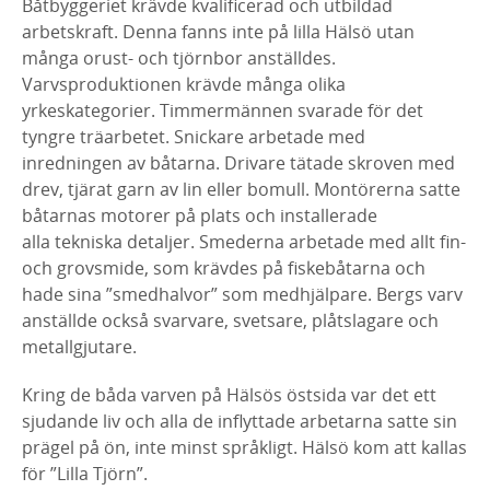
Båtbyggeriet krävde kvalificerad och utbildad
arbetskraft. Denna fanns inte på lilla Hälsö utan
många orust- och tjörnbor anställdes.
Varvsproduktionen krävde många olika
yrkeskategorier. Timmermännen svarade för det
tyngre träarbetet. Snickare arbetade med
inredningen av båtarna. Drivare tätade skroven med
drev, tjärat garn av lin eller bomull. Montörerna satte
båtarnas motorer på plats och installerade
alla tekniska detaljer. Smederna arbetade med allt fin-
och grovsmide, som krävdes på fiskebåtarna och
hade sina ”smedhalvor” som medhjälpare. Bergs varv
anställde också svarvare, svetsare, plåtslagare och
metallgjutare.
Kring de båda varven på Hälsös östsida var det ett
sjudande liv och alla de inflyttade arbetarna satte sin
prägel på ön, inte minst språkligt. Hälsö kom att kallas
för ”Lilla Tjörn”.