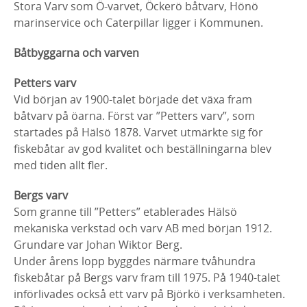
Stora Varv som Ö-varvet, Öckerö båtvarv, Hönö
marinservice och Caterpillar ligger i Kommunen.
Båtbyggarna och varven
Petters varv
Vid början av 1900-talet började det växa fram
båtvarv på öarna. Först var ”Petters varv”, som
startades på Hälsö 1878. Varvet utmärkte sig för
fiskebåtar av god kvalitet och beställningarna blev
med tiden allt fler.
Bergs varv
Som granne till ”Petters” etablerades Hälsö
mekaniska verkstad och varv AB med början 1912.
Grundare var Johan Wiktor Berg.
Under årens lopp byggdes närmare tvåhundra
fiskebåtar på Bergs varv fram till 1975. På 1940-talet
införlivades också ett varv på Björkö i verksamheten.