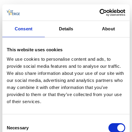
Andra fiskebåtsvarv
På Björkö hade ett varv och båtbyggeri startat i
Consent
Details
About
början av 1900-talet. Båtbyggarsläkten Svenningsson
kom att etablera sig här och på Knippla och Öckerö.
På Källö-Knippla startades Knippla Skeppsvarv 1932
This website uses cookies
och byggde sammanlagt över tjugo fiskefartyg för
We use cookies to personalise content and ads, to
utländska och svenska beställare. Öckerö såg också
provide social media features and to analyse our traffic.
tillkomsten av vad som i senare tid skulle kallas Ö-
We also share information about your use of our site with
Varvet med släkten Backman som grundare. Även på
our social media, advertising and analytics partners who
Hönö (i Hönö Klåva) och på Kalvsund fanns det slipar
may combine it with other information that you’ve
och båtvarv. Sammanlagt etablerades inte mindre än
provided to them or that they’ve collected from your use
åtta slipar eller båtvarv i Öckerö kommun under tiden
of their services.
mellan de två världskrigen. Idag finns flera stora varv
som Ö-varvet, Caterpillar, Öckerö båtvarv, Öckerö
marinmotor, Hönö varv, Marinforum mm
Consent
Necessary
Selection