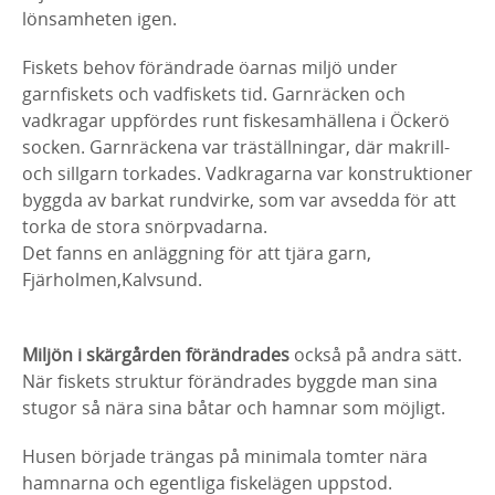
lönsamheten igen.
Fiskets behov förändrade öarnas miljö under
garnfiskets och vadfiskets tid. Garnräcken och
vadkragar uppfördes runt fiskesamhällena i Öckerö
socken. Garnräckena var träställningar, där makrill-
och sillgarn torkades. Vadkragarna var konstruktioner
byggda av barkat rundvirke, som var avsedda för att
torka de stora snörpvadarna.
Det fanns en anläggning för att tjära garn,
Fjärholmen,Kalvsund.
Miljön i skärgården förändrades
också på andra sätt.
När fiskets struktur förändrades byggde man sina
stugor så nära sina båtar och hamnar som möjligt.
Husen började trängas på minimala tomter nära
hamnarna och egentliga fiskelägen uppstod.