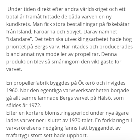
Under tiden direkt efter andra världskriget och ett
tiotal år framåt hittade de båda varven en ny
kundkrets. Man fick stora beställningar på fiskebåtar
från Island, Färöarna och Sovjet. Därav namnet
”isländare”. Det tekniska utvecklingsarbetet hade hög
prioritet på Bergs varv. Här ritades och producerades
bland annat nya modeller av propellrar. Denna
produktion blev så småningom den viktigaste för
varvet.
En propellerfabrik byggdes på Öckerö och invigdes
1960. När den egentliga varvsverksamheten började
gå allt sämre lämnade Bergs varvet på Hälsö, som
såldes år 1972.
Efter en kortare blomstringsperiod under nya ägare
lades varvet ner i slutet av 1970-talet. En förklaring till
varvsrörelsens nedgång fanns i att byggandet av
träfartyg i stort sett hade upphört.