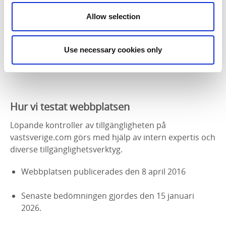
Det finns länkar där länkens syfte inte är tydligt.
Det finns delar som är krångliga att styra med
Allow selection
tangentbord.
Det finns bilder där alternativtext saknas.
Det finns dokument som inte kan läsas med
Use necessary cookies only
hjälpmedel (PDF).
Hur vi testat webbplatsen
Löpande kontroller av tillgängligheten på
vastsverige.com görs med hjälp av intern expertis och
diverse tillgänglighetsverktyg.
Webbplatsen publicerades den 8 april 2016
Senaste bedömningen gjordes den 15 januari
2026.