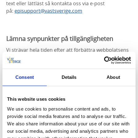
text eller lättläst så kontakta oss via e-post
på:
episupport@vastsverige.com
Lämna synpunkter på tillgängligheten
Vi strävar hela tiden efter att förbättra webbplatsens
tillgänglighet. Om du upptäcker problem som inte är
beskrivna på den här sidan eller om du anser att vi
inte uppfyller lagens krav,
meddela oss brister i
Consent
Details
About
tillgänglighet
så att vi får veta att problemet finns.
This website uses cookies
Om du inte är nöjd
We use cookies to personalise content and ads, to
provide social media features and to analyse our traffic.
Om du inte är nöjd med hur vi hanterar dina
We also share information about your use of our site with
synpunkter kan du
kontakta Myndigheten för digital
our social media, advertising and analytics partners who
förvaltning
som är tillsynsmyndighet för lagen om