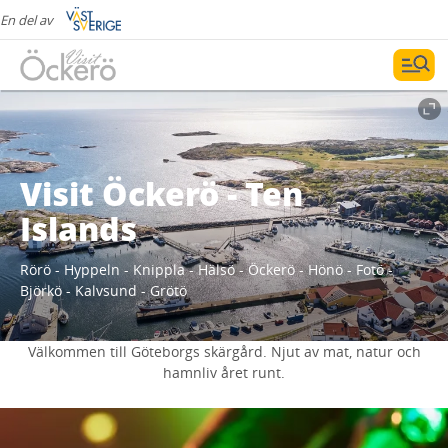
En del av
Visit Öckerö - Ten
Islands
Rörö - Hyppeln - Knippla - Hälsö - Öckerö - Hönö - Fotö -
Björkö - Kalvsund - Grötö
Välkommen till Göteborgs skärgård. Njut av mat, natur och
hamnliv året runt.