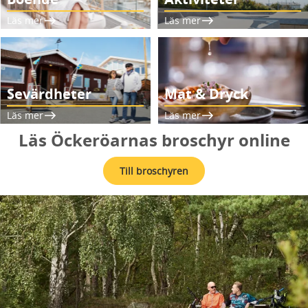
Läs mer
Läs mer
Sevärdheter
Mat & Dryck
Läs mer
Läs mer
Läs Öckeröarnas broschyr online
Till broschyren