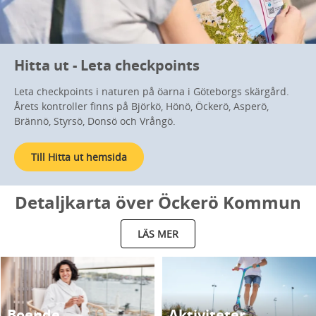
Hitta ut - Leta checkpoints
Leta checkpoints i naturen på öarna i Göteborgs skärgård.
Årets kontroller finns på Björkö, Hönö, Öckerö, Asperö,
Brännö, Styrsö, Donsö och Vrångö.
Till Hitta ut hemsida
Detaljkarta över Öckerö Kommun
LÄS MER
Boende
Aktiviteter