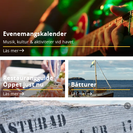
Evenemangskalender
Musik, kultur & aktiviteter vid havet
Läs mer
Restaurangguide
Öppet just nu
Båtturer
Läs mer
Läs mer