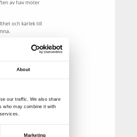
ften av hav möter
het och kärlek till
omna.
 – noggrant utvalt
ar svinn och lyfter
About
. De
härlagade
.
a på plats
–
elt laktosfria
se our traffic. We also share
ers who may combine it with
 services.
, och
t rågbröd
Marketing