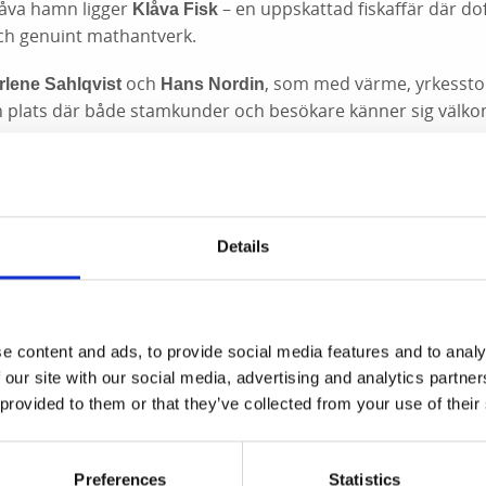
låva hamn ligger
– en uppskattad fiskaffär där do
Klåva Fisk
och genuint mathantverk.
och
, som med värme, yrkesstolt
rlene Sahlqvist
Hans Nordin
n plats där både stamkunder och besökare känner sig välk
s alltid
av högsta kvalitet
färsk fisk, skaldjur och goda sillar
g och tillgång.
 vara på fisken och skapar välsmakande rätter som både minsk
nskaper.
Details
, med fokus på smak, kvalitet och omtanke
runden i butiken
köpa som
eller, när möjlighet finns,
lunchlådor
serveras varm
 urval av
, tillagade från grunden och
egna såser och röror
h
e content and ads, to provide social media features and to analy
ör till både fisk och skaldjur.
 our site with our social media, advertising and analytics partn
 provided to them or that they’ve collected from your use of their
r även
.
vackra och smakrika smörgåstårtor på beställning
s deras populära
, gjorda på
eller
räkmackor
Bagebrö
dansk
en finns de att
.
beställa för avhämtning
Preferences
Statistics