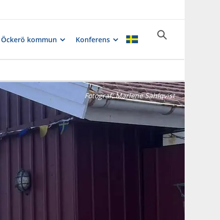
ll Öckerö kommun
Konferens
Fotograf:
Marlene Sahlqvist