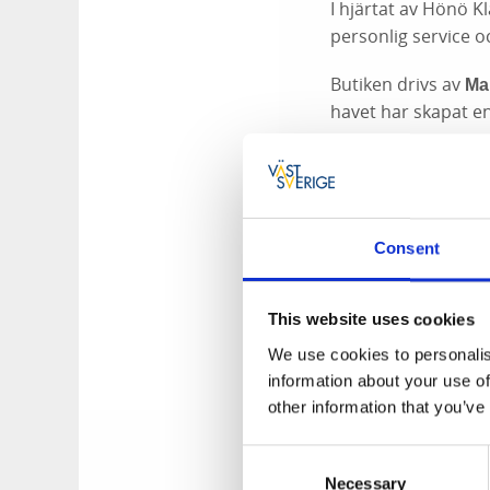
I hjärtat av Hönö K
personlig service 
Butiken drivs av
Ma
havet har skapat e
Hos
finn
Klåva Fisk
för att spegla säson
Klåva Fisk tar till
råvarans bästa ege
Consent
All mat lagas
från g
finns att 
rätterna
This website uses cookies
Till det kommer ett
We use cookies to personalis
perfekta som tillbeh
information about your use of
other information that you’ve
Klåva Fisk erbjude
Sommartid servera
Consent
under vintersäsong
Necessary
Selection