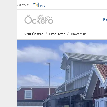
En del av
På
/
/
Visit Öckerö
Produkter
Klåva fisk