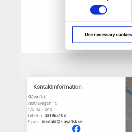
Gäster kan njuta a
med sig favoriter
Use necessary cookies
Butiken är öppen å
Telefon: 031-96510
Kontaktinformation
Klåva fisk
Västravägen 19
475 42 Hönö
Telefon:
031965108
E-post:
kontakt@klavafisk.se