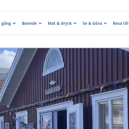
 gång
Boende
Mat & dryck
Se & Göra
Resa ti