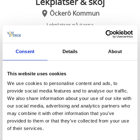
Lekplatser & skoj
Öckerö Kommun
Lekplatser på öarna
Här hittar ni kommunala och föreningars
Consent
Details
About
lekplatser i Öckerö kommun Tips till barnen
sommartid är också Gästhamnarnas
krabbfiskebryggor och Fiskemuseets sillhaj som
This website uses cookies
man kan se i en monter
We use cookies to personalise content and ads, to
provide social media features and to analyse our traffic.
Här hittar ni kommunala och föreningars lekplatser i
We also share information about your use of our site with
Öckerö kommun
our social media, advertising and analytics partners who
may combine it with other information that you’ve
Tips till barnen sommartid är också Gästhamnarnas
provided to them or that they’ve collected from your use
krabbfiskebryggor och Fiskemuseets sillhaj som man
of their services.
kan se i en monter