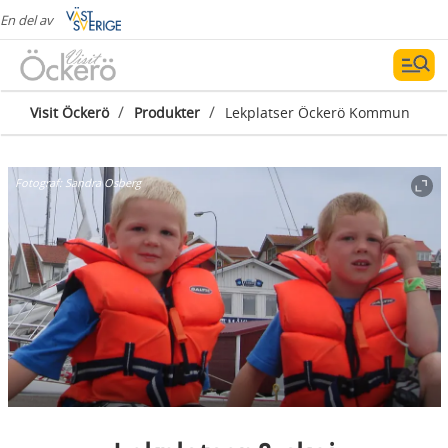
En del av
/
/
Visit Öckerö
Produkter
Lekplatser Öckerö Kommun
Fotograf:
Sandra Osberg