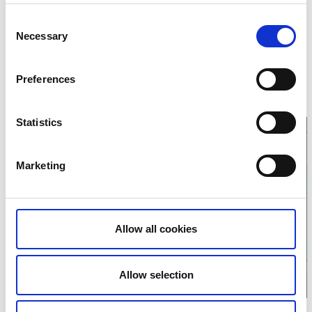
Kontaktinformation
Consent
Necessary
Selection
Öckerö kommun
Sockernvägen 13
47580 Öckerö
Preferences
Telefon:
031976200
E-post:
kommun@ockero.se
Hemsida:
Till hemsida
Statistics
Marketing
Klicka för att visa
karta
Allow all cookies
Allow selection