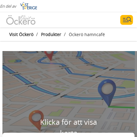
En del av
/
/
Visit Öckerö
Produkter
Öckerö hamncafé
Klicka för att visa
karta