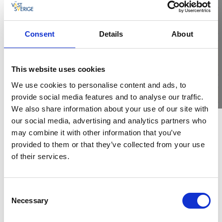
Consent
Details
About
This website uses cookies
We use cookies to personalise content and ads, to
provide social media features and to analyse our traffic.
We also share information about your use of our site with
our social media, advertising and analytics partners who
Öckerö hamncafé
may combine it with other information that you’ve
provided to them or that they’ve collected from your use
Öckerö
of their services.
Underbart mysigt café med dagens lunch och frukost
Consent
Räksmörgås, frukost, dagens lunch och café. Vid
Necessary
Selection
vattnet i Öckerö hamn ligger denna pärla. Njut