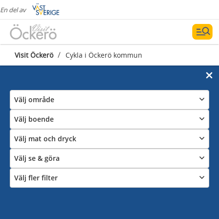
En del av
/
Visit Öckerö
Cykla i Öckerö kommun
Välj område
Välj boende
Välj mat och dryck
Välj se & göra
Välj fler filter
Cykla i Öckerö Kommun
Det finns cykelvägar hela vägen från Göteborg ut till