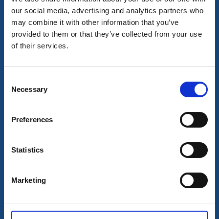
our social media, advertising and analytics partners who
may combine it with other information that you’ve
provided to them or that they’ve collected from your use
of their services.
Stugor och stugbyar
Vandrarhem
Hönö Sjöbodar
Consent
Hönö
Necessary
Selection
★
★
★
★
☆
4.8
(45)
Sjöbodar vid havet med fantastisk utsikt
Preferences
Läs mer
Statistics
Marketing