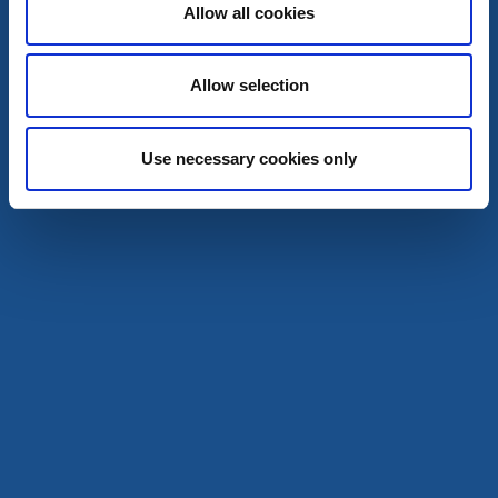
Allow all cookies
Allow selection
Café & Konditorier
Cykla
Stråket - Kiosk och häng
Use necessary cookies only
Hönö
Den självklara mötesplatsen i Hönö klåva
Läs mer
Beställ broschyr Visit Öckerö
Turistrådet Västsverige
Broschyrer