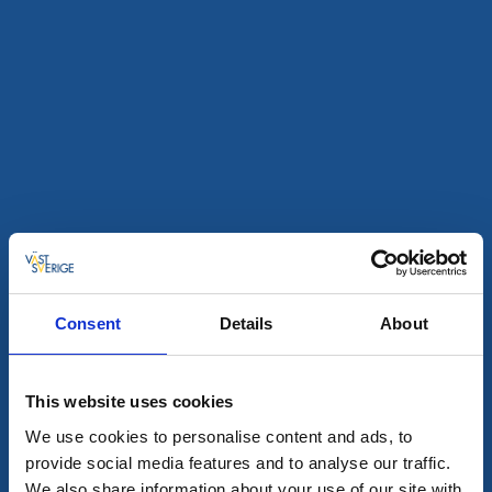
skärgården. Vägverkets avgiftsfria färjor avgår hela
dygnet. Man kan även ta med cykel på skärgårdsbåten
Kungsö sommartid.
Datum och filter
Alla träffar
2
Consent
Details
About
This website uses cookies
We use cookies to personalise content and ads, to
provide social media features and to analyse our traffic.
We also share information about your use of our site with