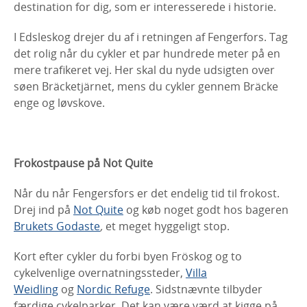
destination for dig, som er interesserede i historie.
I Edsleskog drejer du af i retningen af Fengerfors. Tag
det rolig når du cykler et par hundrede meter på en
mere trafikeret vej. Her skal du nyde udsigten over
søen Bräcketjärnet, mens du cykler gennem Bräcke
enge og løvskove.
Frokostpause på Not Quite
Når du når Fengersfors er det endelig tid til frokost.
Drej ind på
Not Quite
og køb noget godt hos bageren
Brukets Godaste
,
et meget hyggeligt stop.
Kort efter cykler du forbi byen Fröskog og to
cykelvenlige overnatningssteder,
Villa
Weidling
og
Nordic Refuge
. Sidstnævnte tilbyder
færdige cykelparker. Det kan være værd at kigge på