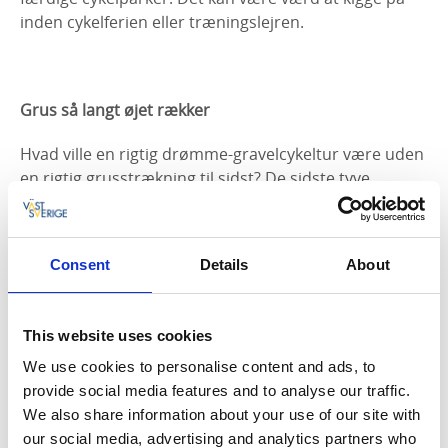
inden cykelferien eller træningslejren.
Grus så langt øjet rækker
Hvad ville en rigtig drømme-gravelcykeltur være uden
en rigtig grusstrækning til sidst? De sidste tyve
kilometer er udelukkende på grusveje med skoven
som nærmeste nabo. På det sidste stykke af turen har
du også udsigt til Laxsjön og kan stoppe for at tage en
Consent
Details
About
dukkert i søen ved Laxarby kirke, et dejligt badested
for hele familien.
This website uses cookies
Som sagt – dette er en meget dejlig cykeltur!
We use cookies to personalise content and ads, to
provide social media features and to analyse our traffic.
We also share information about your use of our site with
Se ruten på Ride with GPS
our social media, advertising and analytics partners who