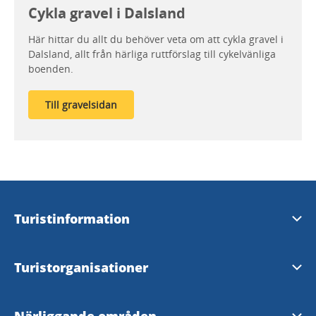
Cykla gravel i Dalsland
Här hittar du allt du behöver veta om att cykla gravel i
Dalsland, allt från härliga ruttförslag till cykelvänliga
boenden.
Till gravelsidan
Turistinformation
Visit Dalsland Center
Turistorganisationer
Åmåls Turistbyrå
Visit Dalsland AB
Närliggande områden