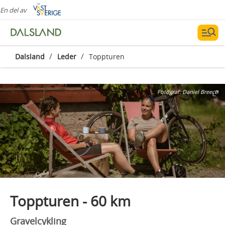
En del av
/
/
Dalsland
Leder
Toppturen
Fotograf:
Daniel Breece
Toppturen - 60 km
Gravelcykling