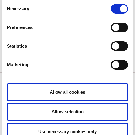
Consent
Necessary
Selection
Edsleskogs Wärdshus
Preferences
Läs mer
Statistics
Se rutten på Ride with GPS
Marketing
Bilder från området
Allow all cookies
Allow selection
Use necessary cookies only