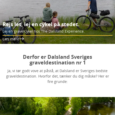
Rejs let, lej en cykel på stedet.
Lej en gravelcykel hos The Dalsland Experience.
Læs mere
Derfor er Dalsland Sveriges
graveldestination nr 1
Ja, vi tør godt vove at påstå, at Dalsland er Sveriges bedste
graveldestination. Hvorfor det, tænker du dig måske? Her er
fire grunde: