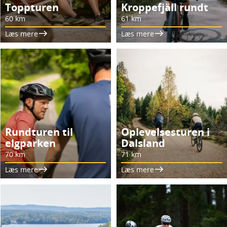
Toppturen
Kroppefjäll rundt
60 km
61 km
Læs mere
Læs mere
Rundturen til
Oplevelsesturen i
elgparken
Dalsland
70 km
71 km
Læs mere
Læs mere