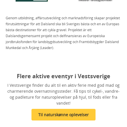
Genom utbildning, affärsutveckling och marknadsföring skapar projektet
förutsättningar för att Dalsland ska bli Sveriges bästa och en av Europas
bästa destinationer för att cykla gravel. Projektet är ett
Dalslandsgemensamt projekt och delfinansieras av Europeiska
jordbruksfonden för landsbygdsutveckling och Framtidsbygder Dalsland
Munkedal och Årjäng (Leader).
Flere aktive eventyr i Vest­sverige
I Vestsverige finder du alt til en aktiv ferie med god mad og
charmerende overnatningssteder. Få tips til cykel-, vandre-
og padleture for naturoplevelser på hjul, til fods eller fra
vandet!
Til naturskønne oplevelser