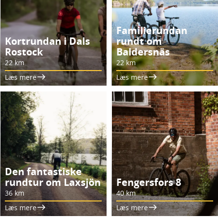
Familierundan
Kortrundan i Dals
rundt om
Rostock
Baldersnäs
22 km
22 km
Læs mere
Læs mere
Den fantastiske
rundtur om Laxsjön
Fengersfors 8
36 km
40 km
Læs mere
Læs mere