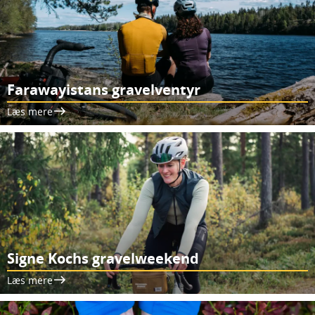
Farawayistans gravelventyr
Læs mere
Signe Kochs gravelweekend
Læs mere