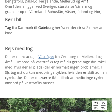
Bengtsfors, Dals-Ed, Färgelanda, Mellerud og Åmål.
Områderne ligger ved Sveriges største sø Vänern og
grænser op til Värmland, Bohuslän, Västergötland og Norge.
Kør i bil
Tag fra Danmark til Gøteborg
herfra er det cirka 2 timer at
køre.
Rejs med tog
Det er nemt at tage
Västtåget
fra Gøteborg til Mellerud og
Åmål. Ombord på Västtrafiks tog må du gerne tage din cykel
med, hvis der er plads (der er normalt ingen problemer). I
SJs tog må du kun medbringe cyklen, hvis den er skilt ad i en
cykeltaske. Det er desværre ikke tilladt at medbringe cyklen
ombord på Västtrafiks busser.
-
23
25
MAJ
MAJ