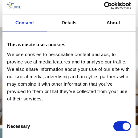
leje en? Intet problem, du kan endda få cyklen leveret
direkte til togstationen.
Consent
Details
About
This website uses cookies
We use cookies to personalise content and ads, to
provide social media features and to analyse our traffic.
We also share information about your use of our site with
our social media, advertising and analytics partners who
may combine it with other information that you’ve
provided to them or that they’ve collected from your use
of their services.
Cykelvenlig indkvartering
Vask cyklen af og lås den inde natten over.
Læs mere
Consent
Necessary
Selection