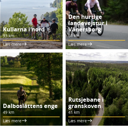
Den hurtige
landevejstur i
Kullarna i nord
Vänersborg
93 km
61 km
Læs mere
Læs mere
Rutsjebane i
Dalboslättens enge
granskoven
49 km
41 km
Læs mere
Læs mere