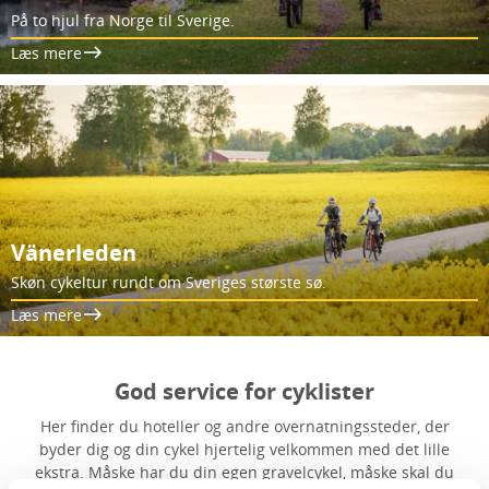
På to hjul fra Norge til Sverige.
Læs mere
Vänerleden
Skøn cykeltur rundt om Sveriges største sø.
Læs mere
God service for cyklister
Her finder du hoteller og andre overnatningssteder, der
byder dig og din cykel hjertelig velkommen med det lille
ekstra. Måske har du din egen gravelcykel, måske skal du