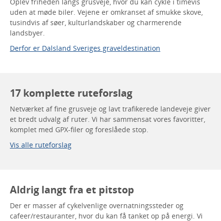
Oplev friheden langs grusveje, hvor du kan cykle i timevis
uden at møde biler. Vejene er omkranset af smukke skove,
tusindvis af søer, kulturlandskaber og charmerende
landsbyer.
Derfor er Dalsland Sveriges graveldestination
17 komplette ruteforslag
Netværket af fine grusveje og lavt trafikerede landeveje giver
et bredt udvalg af ruter. Vi har sammensat vores favoritter,
komplet med GPX-filer og foreslåede stop.
Vis alle ruteforslag
Aldrig langt fra et pitstop
Der er masser af cykelvenlige overnatningssteder og
cafeer/restauranter, hvor du kan få tanket op på energi. Vi