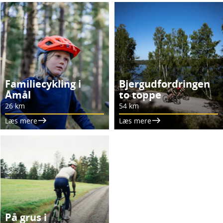
Familiecykling i
Bjergudfordringen
Åmål
to toppe
26 km
54 km
Læs mere
Læs mere
På grus i