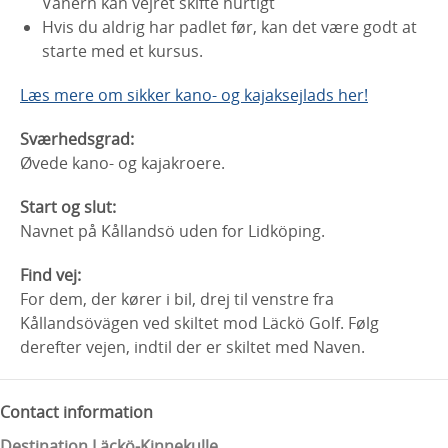
Vänern kan vejret skifte hurtigt
Hvis du aldrig har padlet før, kan det være godt at
starte med et kursus.
Læs mere om sikker kano- og kajaksejlads her!
Sværhedsgrad:
Øvede kano- og kajakroere.
Start og slut:
Navnet på Kållandsö uden for Lidköping.
Find vej:
For dem, der kører i bil, drej til venstre fra
Kållandsövägen ved skiltet mod Läckö Golf. Følg
derefter vejen, indtil der er skiltet med Naven.
Contact information
Destination Läckö-Kinnekulle