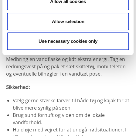
Allow all cookies
Tidsforbrug:
2,5 timer
Allow selection
Område:
Vänern sø i søens indre skærgård, mellem øer og
fastlandet.
Use necessary cookies only
Husk:
Medbring en vandflaske og lidt ekstra energi. Tag en
redningsvest på og pak et sæt skiftetøj, mobiltelefon
og eventuelle bilnøgler i en vandtæt pose.
Sikkerhed:
Vælg gerne stærke farver til både tøj og kajak for at
blive mere synlig på søen.
Brug sund fornuft og viden om de lokale
vandforhold.
Hold øje med vejret for at undgå nødsituationer. I