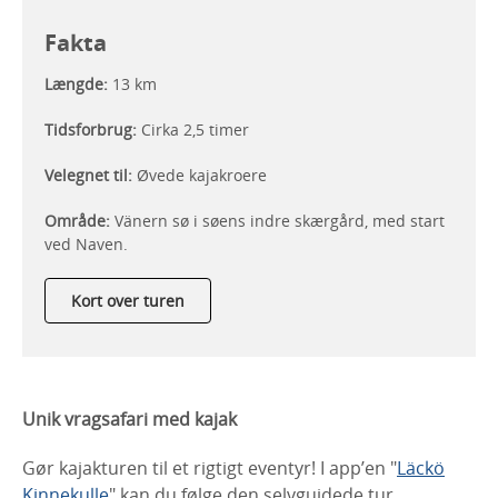
Fakta
Længde:
13 km
Tidsforbrug
:
Cirka 2,5 timer
Velegnet til:
Øvede kajakroere
Område:
Vänern sø i søens indre skærgård, med start
ved Naven.
Kort over turen
Unik vragsafari med kajak
Gør kajakturen til et rigtigt eventyr! I app’en "
Läckö
Kinnekulle
" kan du følge den selvguidede tur