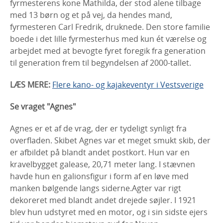
fyrmesterens kone Mathilda, der stod alene tilbage
med 13 børn og et på vej, da hendes mand,
fyrmesteren Carl Fredrik, druknede. Den store familie
boede i det lille fyrmesterhus med kun ét værelse og
arbejdet med at bevogte fyret foregik fra generation
til generation frem til begyndelsen af ​​2000-tallet.
LÆS MERE:
Flere kano- og kajakeventyr i Vestsverige
Se vraget "Agnes"
Agnes er et af de vrag, der er tydeligt synligt fra
overfladen. Skibet Agnes var et meget smukt skib, der
er afbildet på blandt andet postkort. Hun var en
kravelbygget galease, 20,71 meter lang. I stævnen
havde hun en galionsfigur i form af en løve med
manken bølgende langs siderne.Agter var rigt
dekoreret med blandt andet drejede søjler. I 1921
blev hun udstyret med en motor, og i sin sidste ejers