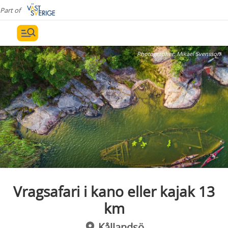
Part of
Photographer:
Mikael Svensson
Vragsafari i kano eller kajak 13
km
Kållandsö