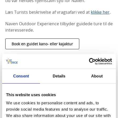
tid var hendes hjemstavn syd for Naven.
Læs Turists beskrivelse af vragsafari ved at
klikke her
.
Naven Outdoor Experience tilbyder guidede ture til de
interesserede.
Book en guidet kano- eller kajaktur
Tips til overnatning
Consent
Details
About
Best Western Edward Hotel
Bäverli Hills B&B
Läckö Strand
This website uses cookies
Naven Outdoor Experience
Stadshotellet Lidköping
We use cookies to personalise content and ads, to
Stiftelsen Läckö Slott
provide social media features and to analyse our traffic.
We also share information about your use of our site with