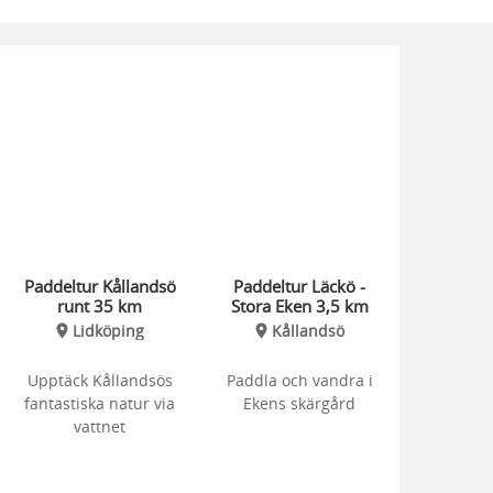
Paddeltur Kållandsö
Paddeltur Läckö -
runt 35 km
Stora Eken 3,5 km
Lidköping
Kållandsö
Upptäck Kållandsös
Paddla och vandra i
fantastiska natur via
Ekens skärgård
vattnet