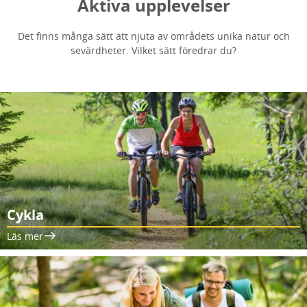
Aktiva upplevelser
Det finns många sätt att njuta av områdets unika natur och
sevärdheter. Vilket sätt föredrar du?
Cykla
Läs mer