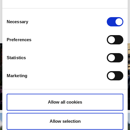
Kinnekulle
Från naturupplevelser på platåberget Kinnekulle, via
Consent
porslinsstaden Lidköping med Rörstrand, till spännande
Necessary
Selection
kulturhistoria vid Läckö Slott.
Preferences
Statistics
Marketing
Lidköping
Allow all cookies
Läs mer
Allow selection