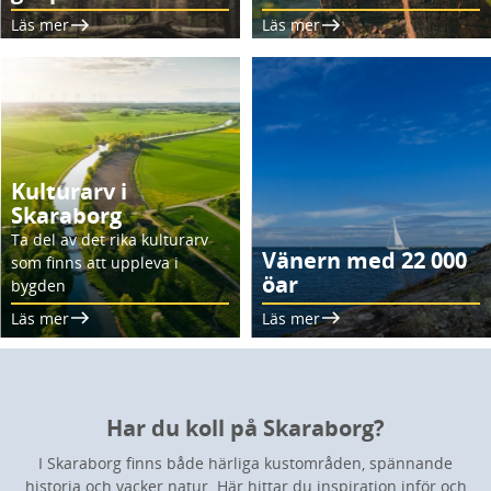
Läs mer
Läs mer
Kulturarv i
Skaraborg
Ta del av det rika kulturarv
Vänern med 22 000
som finns att uppleva i
öar
bygden
Läs mer
Läs mer
Har du koll på Skaraborg?
I Skaraborg finns både härliga kustområden, spännande
historia och vacker natur. Här hittar du inspiration inför och