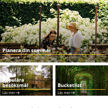
Planera din sommar
Läs mer
Populära
besöksmål
Bucketlist
Läs mer
Läs mer