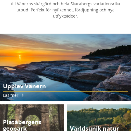
till Vänerns skärgård och hela Skaraborgs variationsrika
utbud. Perfekt för nyfikenhet, fördjupning och nya
utflyktsidéer.
Upplev Vänern
Läs mer
Platåbergens
geopark
Världsunik natur