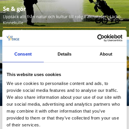
Se & gör
Upptäck allt från natur och kultur till roliga aktiviteter i Läckö-
Kinnekulle
Läs mer
Consent
Details
About
This website uses cookies
We use cookies to personalise content and ads, to
Paddla
provide social media features and to analyse our traffic.
We also share information about your use of our site with
Läs mer
our social media, advertising and analytics partners who
may combine it with other information that you’ve
provided to them or that they’ve collected from your use
Utforska hela Destination Läckö-
of their services.