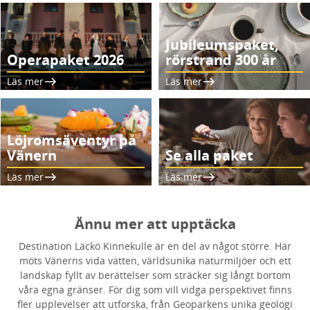
Jubileumspaket,
Operapaket 2026
rörstrand 300 år
Läs mer
Läs mer
Löjromsäventyr på
Vänern
Se alla paket
Läs mer
Läs mer
Ännu mer att upptäcka
Destination Läckö Kinnekulle är en del av något större. Här
möts Vänerns vida vatten, världsunika naturmiljöer och ett
landskap fyllt av berättelser som sträcker sig långt bortom
våra egna gränser. För dig som vill vidga perspektivet finns
fler upplevelser att utforska, från Geoparkens unika geologi