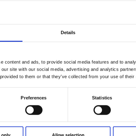
a sevärdhet
n en annorlunda sevärdhet, norra Europas enda bilskrot i si
Details
s via Västra Fågelvik cirka 25 kilometer på slingrande gru
är det står Här slutar allmän väg, då befinner du dig i Båstnä
med ens känns tillvaron lite overklig.
esplats
e content and ads, to provide social media features and to analy
 our site with our social media, advertising and analytics partn
 provided to them or that they’ve collected from your use of their
tt monument över en tid som flytt. Nu kan bilarna i Båstnä
turen är den viktigaste aktören. Med åren har Båstnäs blivit e
tnärer och framförallt fotografer från hela världen.
Preferences
Statistics
 only
Allow selection