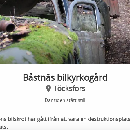
Båstnäs bilkyrkogård
Töcksfors
Där tiden stått still
 bilskrot har gått ifrån att vara en destruktionsplats f
ats.