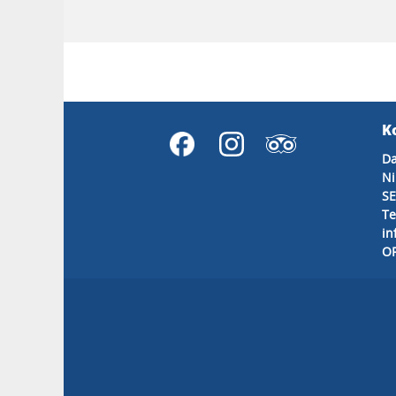
K
Da
Ni
SE
Te
in
OR