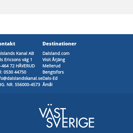
ontakt
Destinationer
lslands Kanal AB
Dalsland.com
ls Ericsons väg 1
Visit Årjäng
-464 72 HÅVERUD
Mellerud
l: 0530 44750
Bengtsfors
fo@dalslandskanal.se
Dals-Ed
G. NR. 556000-4573
Åmål