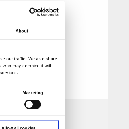
tt slag. Om du
About
svägar kommer du
s och
se our traffic. We also share
ers who may combine it with
 services.
s ses som en
n kulturell
Marketing
Allow all cookies