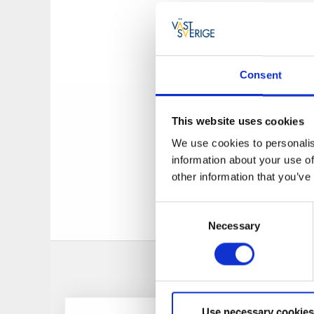
En annorlund
Båstnäs är verklige
Consent
reser från Töcksfor
fram till en skylt d
bilkyrkogården och 
This website uses cookies
Kulturell möt
We use cookies to personalis
information about your use of
other information that you’ve
Bilkyrkogården är e
installation där na
Consent
mötesplats för kons
Necessary
Selection
Use necessary cookies