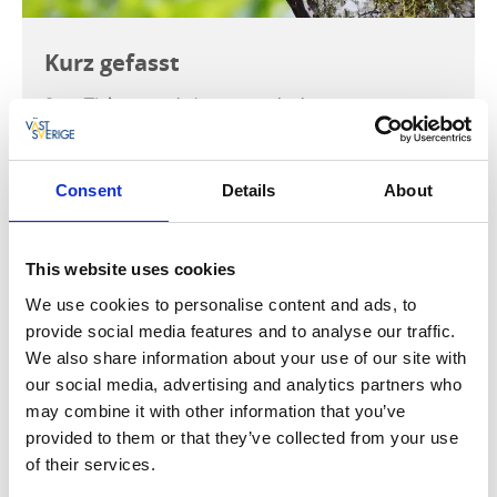
Kurz gefasst
Start/Ziel:
Der Parkplatz am Ende der Matrosgatan.
Schwierigkeitsgrad:
Leicht
Consent
Details
About
Markierung:
Pilger & Biosphäre
This website uses cookies
We use cookies to personalise content and ads, to
Ein Naturschutzgebiet in der Nähe des Stadtzentrums
provide social media features and to analyse our traffic.
mit barrierefreien Wanderwegen. Hier befindet sich
We also share information about your use of our site with
auch das Sandbäcksbadet, ein flacher Sandstrand,
our social media, advertising and analytics partners who
der zum Baden, für Ausflüge und Picknicks geeignet
may combine it with other information that you’ve
ist. Entlang des Weges gibt es Informationstafeln, die
provided to them or that they’ve collected from your use
über die Pflanzen und Tiere im Naturschutzgebiet
of their services.
informieren. In der Mitte des Reservats befindet sich