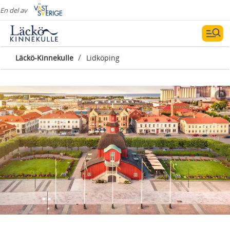
En del av
/
Läckö-Kinnekulle
Lidköping