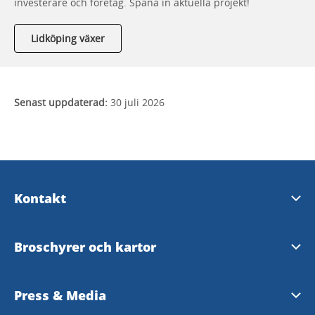
investerare och företag. Spana in aktuella projekt!
Lidköping växer
Senast uppdaterad:
30 juli 2026
Kontakt
Turistinformation
Broschyrer och kartor
Destination Läckö-Kinnekulle AB
Turistbroschyr 2026
Press & Media
InfoPoints - bemannad turistinformation