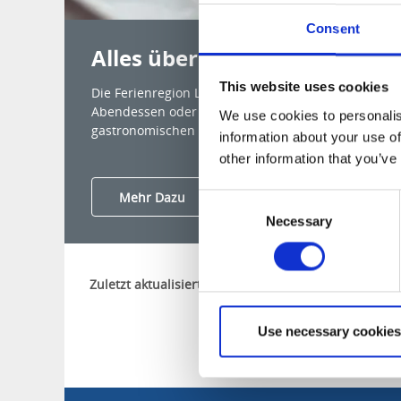
Consent
Alles über Restaurants und 
This website uses cookies
Die Ferienregion Läckö-Kinnekulle ist etwas für Fe
Abendessen oder gemütliche Kaffeepause? In dem
We use cookies to personalis
gastronomischen Angebot werden Sie bestimmt fü
information about your use of
other information that you’ve
Mehr Dazu
Consent
Necessary
Selection
Zuletzt aktualisiert am:
18 Januar 2023
Use necessary cookies