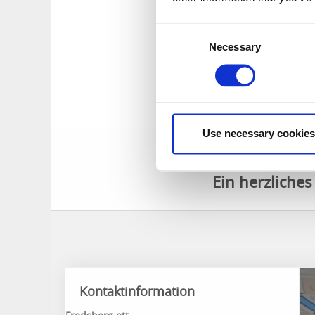
Zehn Kilometer bis 
Norden oder über 
Consent
Necessary
Selection
*Privatunterkunft
Kontaktdetails 
+46 708105840
Use necessary cookies
kulturum@telia.co
Ein herzliche
Kontaktinformation