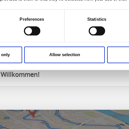
"Fredsberg ett" - erreichbar mit dem Auto, Fahrrad oder zu
Forshem im Süden.
Preferences
Statistics
für Reservierungen:
 only
Allow selection
m
s Willkommen!