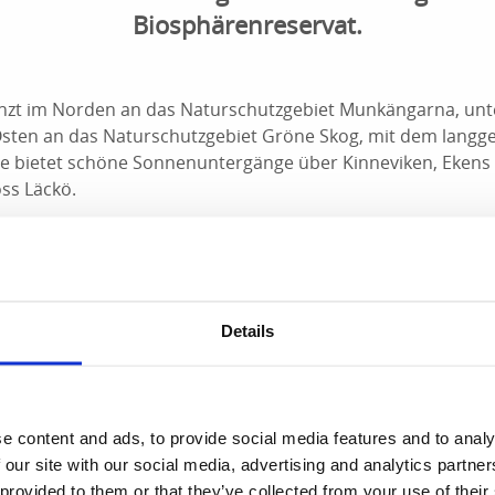
Biosphärenreservat.
enzt im Norden an das Naturschutzgebiet Munkängarna, unt
Osten an das Naturschutzgebiet Gröne Skog, mit dem langg
ge bietet schöne Sonnenuntergänge über Kinneviken, Ekens
ss Läckö.
t mehr als zehn Wanderwege direkt vor der Haustür - von dre
ometern auf dem "blühenden Berg".
s sehr hochwertige Ausflugsziele, einzigartige Kultur- und 
Details
ses gibt Tipps zu einzigartigen Ausflugszielen und hält ge
gn und natürlich die Natur auf Kinnekulle.
n, "Schwedens schönste Eisenbahn" mit Zügen von Götebor
r Mariestad, ist mit zwei Bahnhöfen in Laufnähe zu "Fredsb
e content and ads, to provide social media features and to analy
ck im Norden.
 our site with our social media, advertising and analytics partn
 provided to them or that they’ve collected from your use of their