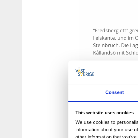
"Fredsberg ett" gr
Felskante, und im 
Steinbruch. Die La
Kållandsö mit Schlo
"Fredsberg ett" ha
fünfundvierzig Kil
Auf dem Berg gibt e
Consent
Gastgeberin des Hau
Kultur, Kunst, Desi
This website uses cookies
Die Kinnekulle-Bah
und von Örebro übe
We use cookies to personalis
im Süden und Råbä
information about your use of
other information that you’ve