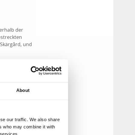
erhalb der
estreckten
 Skärgård, und
i Kilometern bis zu
Naturerlebnisse. Die
About
rne Vorträge über
g über Lidköping
erg ett" - Trolmen
se our traffic. We also share
ers who may combine it with
 services.