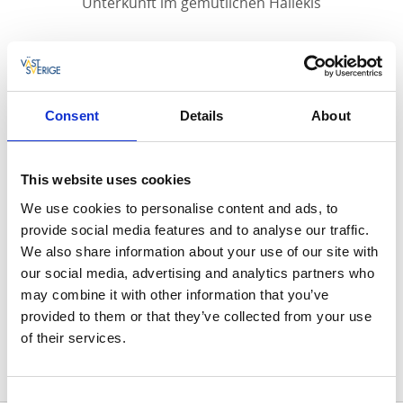
Unterkunft im gemütlichen Hällekis
Wir haben Unterkünfte für die meisten
Gelegenheiten, wenn Sie Kinnekulle besuchen;
vielleicht um Wander- oder Radwege zu erkunden, auf
Consent
Details
About
dem Kinnekulle-Ring zu fahren oder einfach nur, um
die Umgebung in Ruhe zu genießen. Wir sind auch
eine geschätzte Unterkunft für Handwerker, die
This website uses cookies
vorübergehend für Unternehmen und
We use cookies to personalise content and ads, to
Privatpersonen in der Gegend arbeiten.
provide social media features and to analyse our traffic.
Anreise mit öffentlichen Verkehrsmitteln
We also share information about your use of our site with
our social media, advertising and analytics partners who
Mit dem Västtågen (Kinnekulletåget) können Sie
may combine it with other information that you’ve
dieses Ziel erreichen, indem Sie am Bahnhof Hällekis
provided to them or that they’ve collected from your use
aussteigen. Wenn Sie Fragen haben oder weitere
of their services.
Informationen benötigen, besuchen Sie
www.vasttrafik.se
Consent