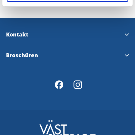
Kontakt
Kontakt & Öffnungszeiten
Broschüren
InfoPoints
Tourist Broschüre
Karte
Wanderwege
Kållandsö Ferienstrasse