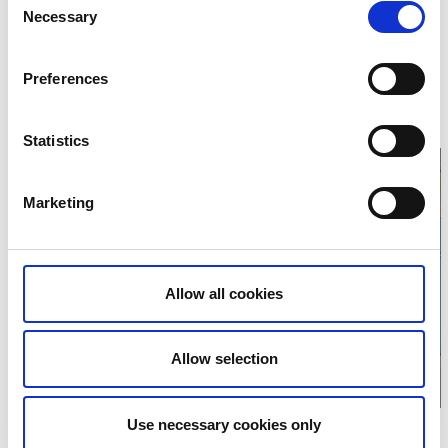
Necessary
Selection
Kontaktinformation
Marias Logi
Preferences
Hönsätersvägen 20
53374 Hällekis
Telefon:
+46 0705530839
Homepage:
mariaslogi.se/
Statistics
Marketing
Klicken Sie hier um
die Karte
Allow all cookies
anzuzeigen
Allow selection
Use necessary cookies only