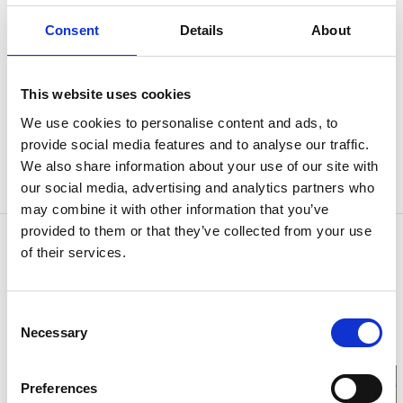
Ein Garten mit phantasievoller Bepflanzung
Consent
Details
About
Spazieren Sie auf den Wegen durch die
phantasievolle Bepflanzung, entlang des
This website uses cookies
spiegelnden Teichs, über die kleine Brücke und
We use cookies to personalise content and ads, to
in den wunderschönen Rosengarten. Außerdem
provide social media features and to analyse our traffic.
gibt es einen Spielplatz für Kinder und im
We also share information about your use of our site with
Sommer musikalische Unterhaltung.
our social media, advertising and analytics partners who
may combine it with other information that you’ve
provided to them or that they’ve collected from your use
Kontaktinformation
of their services.
Destination Läckö-Kinnekulle
Gamla Rådhuset, Nya stadens torg
53131 Lidköping
Consent
Telefon:
+46 510 200 20
Necessary
Selection
E-Mail:
E-Mail senden
Homepage:
lackokinnekulle.se
Preferences