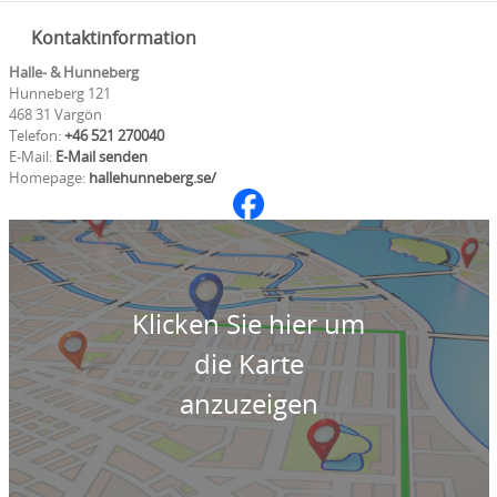
Kontaktinformation
Halle- & Hunneberg
Hunneberg 121
468 31 Vargön
Telefon:
+46 521 270040
E-Mail:
E-Mail senden
Homepage:
hallehunneberg.se/
Klicken Sie hier um
die Karte
anzuzeigen