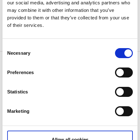
our social media, advertising and analytics partners who
may combine it with other information that you’ve
provided to them or that they’ve collected from your use
of their services.
Consent
Necessary
Selection
Halleberg
Der Halleberg ist der Zwillingsberg mit Blick auf den
Preferences
Vänernsee. Manche sagen, dass Halle einst der Ort
von Walhall gewesen sei, und hier befindet sich auch
Statistics
Skandinaviens größte vorgeschichtliche
Ringwallanlage (Fornborg).
Marketing
Hier wurde außerdem der Film „Halvdan Viking“
gedreht, der 2018 in den Kinos Premiere hatte.
Der Hallsjön ist der einzige See auf dem Berg und ist
Allow all cookies