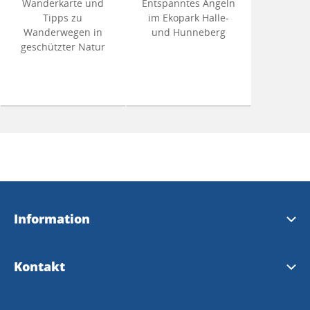
Wanderkarte und
Entspanntes Angeln
Tipps zu
im Ekopark Halle-
Wanderwegen in
und Hunneberg
geschützter Natur
Information
Brochure touristique 2026 (en anglais)
Kontakt
Guide 2026
Trollhättan Fremdenverkehrsbüro