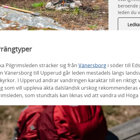
beroende p
leden du 
Ledka
errängtyper
a Pilgrimsleden sträcker sig från
Vänersborg
i söder till Ed
ån Vänersborg till Upperud går leden mestadels längs landsv
kyrkor. I Upperud ändrar vandringen karaktär till en riktigt 
dig som vill uppleva äkta dalsländsk urskog rekommenderas 
rimsleden, som stundtals kan liknas vid att vandra vid Höga