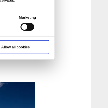
 services.
en är dragen över
er att den här
Marketing
 utmed Vänerns
ter norrut och tar
om dessa ansluter
khalls Camping
, där
Allow all cookies