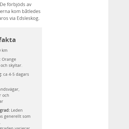
 De förbjöds av
merna kom båtledes
aros via Edsleskog.
fakta
0 km
:
Orange
och skyltar.
g:
ca 4-5 dagars
andsvägar,
r och
ar
grad:
Leden
ras generellt som
.
graden varierar