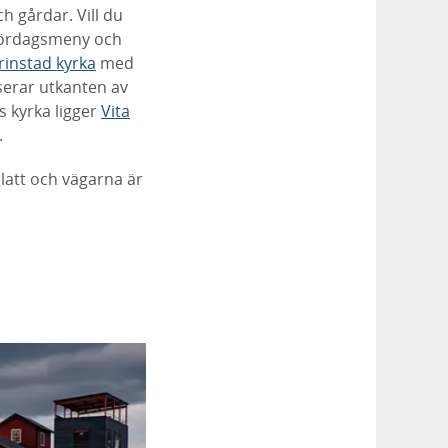
h gårdar. Vill du
 lördagsmeny och
rinstad kyrka
med
serar utkanten av
s kyrka ligger
Vita
.
latt och vägarna är