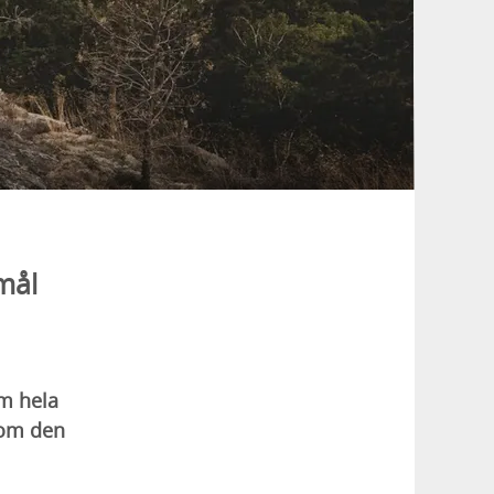
mål
om hela
nom den