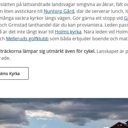
slätten på lättvandrade landsvägar omgivna av åkrar, fält oc
n liten avstickare till
Nuntorp Gård
, där de serverar lunch,
 många vackra kyrkor längs vägen. Gör gärna ett stopp vid
G
 och Grinstad lanthandel där du kan proviantera. Leden pas
 är det inte långt kvar till
Holms kyrka
. Nära leden vid Holm
ch
Melleruds golfklubb
som båda erbjuder boende och mat
träckorna lämpar sig utmärkt även för cykel.
Lanskapet är p
erade.
Holms Kyrka