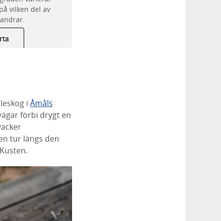
å vilken del av
vandrar.
rta
sleskog i
Åmåls
ägar förbi drygt en
vacker
en tur längs den
 Kusten.