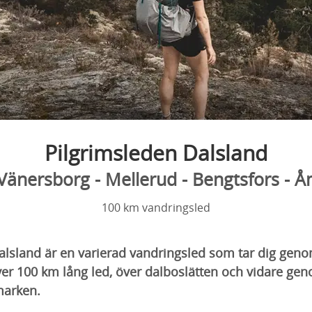
Pilgrimsleden Dalsland
Vänersborg - Mellerud - Bengtsfors - Å
100 km vandringsled
Dalsland är en varierad vandringsled som tar dig gen
ver 100 km lång led, över dalboslätten och vidare ge
marken.