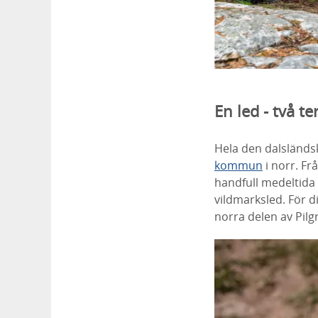
En led - två t
Hela den dalsländsk
kommun
i norr. Fr
handfull medeltida 
vildmarksled. För 
norra delen av Pilg