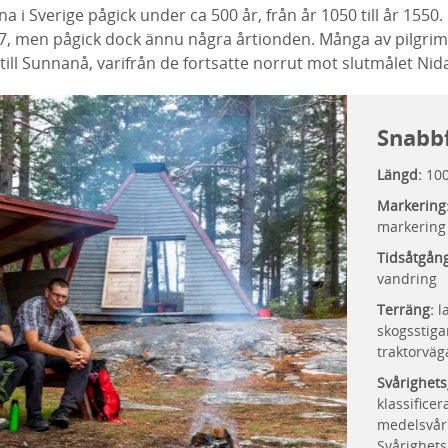
a i Sverige pågick under ca 500 år, från år 1050 till år 1550.
7, men pågick dock ännu några årtionden. Många av pilgri
till Sunnanå, varifrån de fortsatte norrut mot slutmålet Nid
Snabb
Längd:
10
Markering
markering 
Tidsåtgån
vandring
Terräng:
l
skogsstiga
traktorväg
Svårighets
klassifice
medelsvår
Svårighets