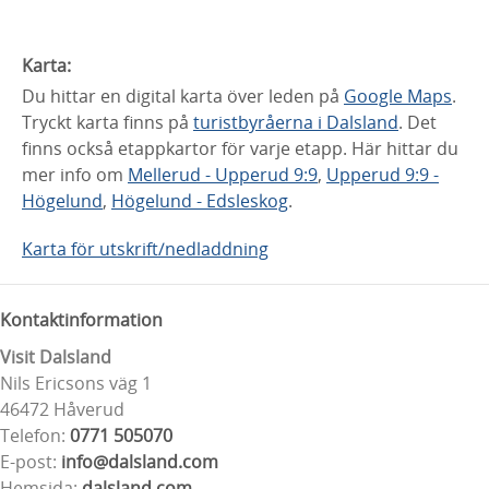
Karta:
Du hittar en digital karta över leden på
Google Maps
.
Tryckt karta finns på
turistbyråerna i Dalsland
. Det
finns också etappkartor för varje etapp. Här hittar du
mer info om
Mellerud - Upperud 9:9
,
Upperud 9:9 -
Högelund
,
Högelund - Edsleskog
.
Karta för utskrift/nedladdning
Kontaktinformation
Visit Dalsland
Nils Ericsons väg 1
46472 Håverud
Telefon:
0771 505070
E-post:
info@dalsland.com
Hemsida:
dalsland.com