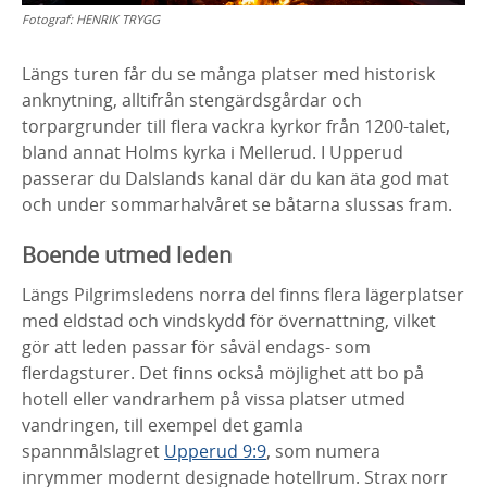
Fotograf:
HENRIK TRYGG
Längs turen får du se många platser med historisk
anknytning, alltifrån stengärdsgårdar och
torpargrunder till flera vackra kyrkor från 1200-talet,
bland annat Holms kyrka i Mellerud. I Upperud
passerar du Dalslands kanal där du kan äta god mat
och under sommarhalvåret se båtarna slussas fram.
Boende utmed leden
Längs Pilgrimsledens norra del finns flera lägerplatser
med eldstad och vindskydd för övernattning, vilket
gör att leden passar för såväl endags- som
flerdagsturer. Det finns också möjlighet att bo på
hotell eller vandrarhem på vissa platser utmed
vandringen, till exempel det gamla
spannmålslagret
Upperud 9:9
, som numera
inrymmer modernt designade hotellrum. Strax norr