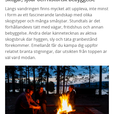
Längs vandringen finns mycket att uppleva, inte minst
i form av ett fascinerande landskap med olika
skogstyper och många småsjöar. Stundtals är det
förhållandevis tätt med vägar, fritidshus och annan
bebyggelse. Andra delar kännetecknas av aktiva
skogsbruk där hyggen, sly och täta granbestånd
förekommer. Emellanåt får du kämpa dig uppför
relativt branta stigningar, där utsikten från toppen är
väl värd mödan.