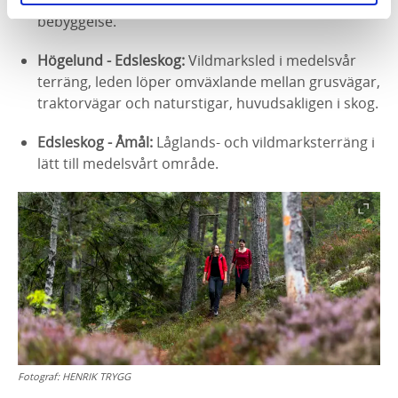
mycket kuperad och går ofta långt ifrån
bebyggelse.
Högelund - Edsleskog:
Vildmarksled i medelsvår
terräng, leden löper omväxlande mellan grusvägar,
traktorvägar och naturstigar, huvudsakligen i skog.
Edsleskog - Åmål:
Låglands- och vildmarksterräng i
lätt till medelsvårt område.
Fotograf:
HENRIK TRYGG