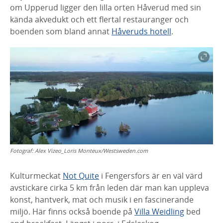
om Upperud ligger den lilla orten Håverud med sin
kända akvedukt och ett flertal restauranger och
boenden som bland annat
Håveruds hotell
.
Fotograf:
Alex Vizeo_Loris Monteux/Westsweden.com
Kulturmeckat
Not Quite
i Fengersfors är en väl värd
avstickare cirka 5 km från leden där man kan u
ppleva
konst, hantverk, mat och musik i en fascinerande
miljö.
Här finns också boende på
Villa Weidling
bed