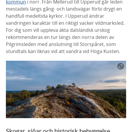
kommun
i norr. Från Mellerud till Upperud går leden
mestadels längs gång- och landsvägar förbi drygt en
handfull medeltida kyrkor. I Upperud ändrar
vandringen karaktär till en riktigt vacker vildmarksled.
För dig som vill uppleva äkta dalsländsk urskog
rekommenderas en tur längs den norra delen av
Pilgrimsleden med anslutning till Storspåret, som
stundtals kan liknas vid att vandra vid Höga Kusten.
Skogar, sjöar och historisk bebyggelse