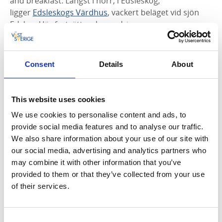
and breakfast. Längst i norr, i Edsleskog,
ligger
Edsleskogs Värdhus
, vackert beläget vid sjön
Edslan. Här fortsätter du vandringen genom
att ansluta till Storspåret som tar dig vidare till Åmål.
Fakta om leden
Consent
Details
About
Längd:
Sträckan mellan Mellerud och Åmål är totalt 82
This website uses cookies
kilometer och kan delas in i fyra dagsetapper. Första
etappen är från Mellerud till Upperud 9:9 på cirka 15
We use cookies to personalise content and ads, to
kilometer, andra etappen går från Upperud 9:9 till
provide social media features and to analyse our traffic.
Högelund på cirka 23 kilometer, tredje etappen är
We also share information about your use of our site with
från Högelund till Edsleskog på cirka 23 kilometer.
our social media, advertising and analytics partners who
Sista etappen är på den anslutande leden Storspåret
may combine it with other information that you’ve
som går från Edsleskog till Åmål på cirka 20,5
provided to them or that they’ve collected from your use
kilometer.
of their services.
Ungefärlig tid:
Consent