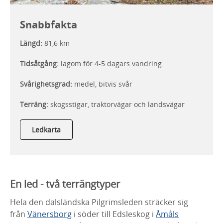
Snabbfakta
Längd:
81,6 km
Tidsåtgång:
lagom för 4-5 dagars vandring
Svårighetsgrad:
medel, bitvis svår
Terräng:
skogsstigar, traktorvägar och landsvägar
Ledkarta
En led - två terrängtyper
Hela den dalsländska Pilgrimsleden sträcker sig
från
Vänersborg
i söder till Edsleskog i
Åmåls