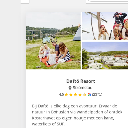
Daftö Resort
Strömstad
★
★
★
★
★
4.5
(2371)
Bij Daftö is elke dag een avontuur. Ervaar de
natuur in Bohuslän via wandelpaden of ontdek
Kosterhavet op eigen houtje met een kano,
waterfiets of SUP.