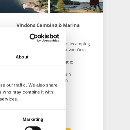
Vindöns Camping & Marina
Henån
Prachtig gelegen en duurzame familiecamping
met eigen haven, aan de noordkust van Orust.
About
Over het gebied en de accommodatie:
Peddelen
Zwemmen, spelen in de speeltuin
Jeu de boules of minigolf spelen
se our traffic. We also share
ers who may combine it with
 services.
Marketing