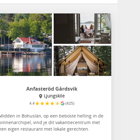
Anfasteröd Gårdsvik
Ljungskile
★
★
★
★
★
4.4
(425)
Midden in Bohuslän, op een beboste helling in de
binnenarchipel, vind je dit vakantiecentrum met
een eigen restaurant met lokale gerechten.