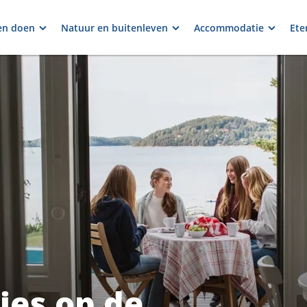
en doen
Natuur en buitenleven
Accommodatie
Ete
jes op de