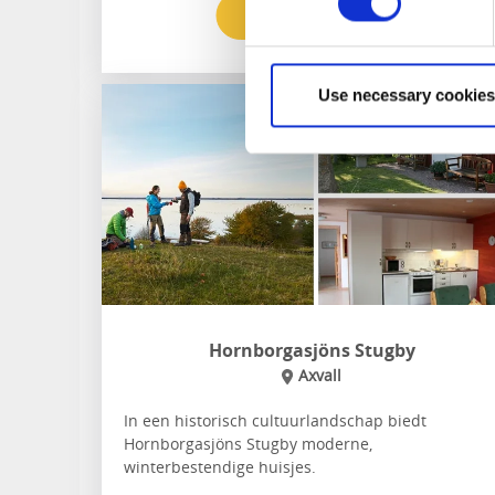
Naar de website
Use necessary cookies
Hornborgasjöns Stugby
Axvall
In een historisch cultuurlandschap biedt
Hornborgasjöns Stugby moderne,
winterbestendige huisjes.