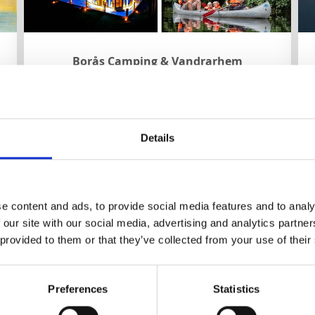
Borås Camping & Vandrarhem
Borås
★
★
★
☆
☆
3.9
(1096)
n
Een schilderachtige stadscamping met veel
mogelijkheden voor activiteiten en ontspanning.
Details
Het restaurant op het terrein is het hele jaar
geopend.
Over het gebied en de accommodatie:
e content and ads, to provide social media features and to analy
Activiteiten voor alle leeftijden
 our site with our social media, advertising and analytics partn
Dichtbij kanoën en vissen
Sauna
 provided to them or that they’ve collected from your use of their
Slaap onder de sterren in een glazen iglo
Dichtstbijzijnde wandelroute:
Sjuhäradsleden
Preferences
Statistics