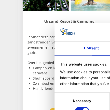
Ursand Resort & Camping
Vänersborg
Je vindt deze camping naast een van de mooiste
zandstranden van het Vänermeer. Geniet hier va
zwemmen en leuke activiteiten voor het hele
Consent
gezin.
Over het gebied en de accommodatie:
This website uses cookies
Camper- en kampeerplaatsen, huisjes en
We use cookies to personalis
caravans
information about your use of
Shuffleboard, minigolf of padel spelen
Zwembad en jacuzzi
other information that you’ve
Hondvriendelijke camping
Consent
Necessary
Selection