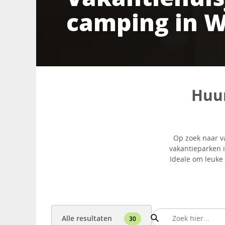
camping in 
Huur
Op zoek naar v
vakantieparken i
Ideale om leuke 
Alle resultaten
30