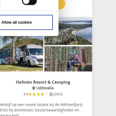
Naar de website
Allow all cookies
Hafsten Resort & Camping
Uddevalla
★
★
★
★
☆
4.0
(1915)
Verblijf op een mooie locatie bij de Hafstenfjord,
dicht bij activiteiten, bezienswaardigheden en
restaurants.