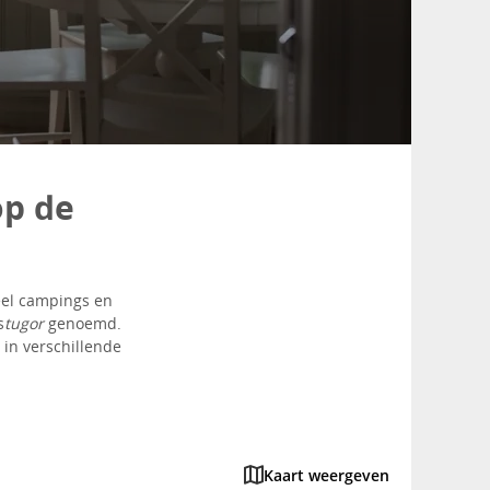
op de
eel campings en
s
tugor
genoemd.
 in verschillende
Kaart weergeven