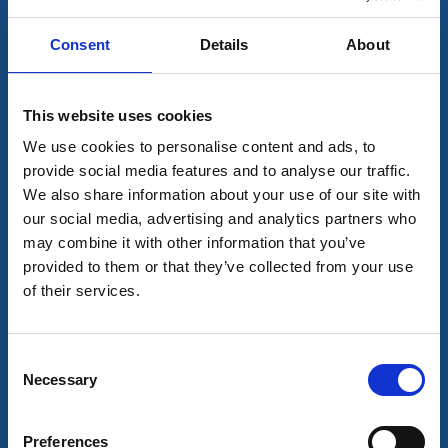
Insjöbad i historiska Bruksdammen
Läs mer
Consent
Details
About
This website uses cookies
We use cookies to personalise content and ads, to
provide social media features and to analyse our traffic.
We also share information about your use of our site with
our social media, advertising and analytics partners who
may combine it with other information that you’ve
provided to them or that they’ve collected from your use
of their services.
Aktiviteter
Hantverk
Bruksvilleparken
Consent
Necessary
Selection
Tidaholm
Park belägen i en rogivande miljö
Läs mer
Preferences