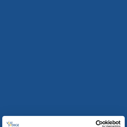
Inspirerande lekfulla miljöer där barnens kreativitet
får möjlighet att flamma upp
Läs mer
Bada och simma
Aktiviteter
Bruksdammen
Tidaholm