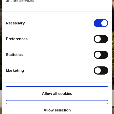
of their services.
Pärlor för par
Consent
Necessary
Selection
Läs mer
Preferences
Statistics
Marketing
5 unika upplevelser!
Läs mer
Allow all cookies
Allow selection