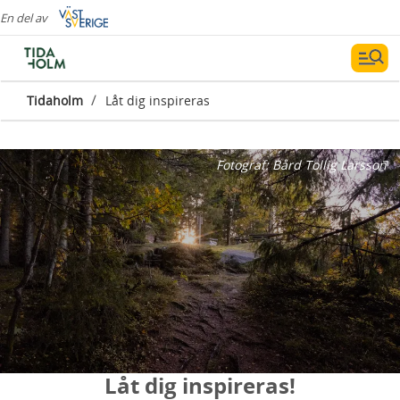
En del av
/
Tidaholm
Låt dig inspireras
Fotograf:
Bård Tollig Larsson
Låt dig inspireras!