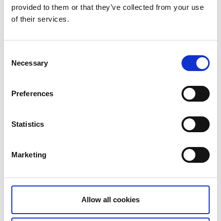
Avvikande öppettider se:
Bibliotek - Tidaholm
provided to them or that they’ve collected from your use
of their services.
Augusti 2026
Consent
Necessary
Selection
MÅN
TIS
ONS
TORS
FRE
LÖR
SÖN
27
28
29
30
31
1
2
Preferences
3
4
5
6
7
8
9
Statistics
10
11
12
13
14
15
16
Marketing
17
18
19
20
21
22
23
24
25
26
27
28
29
30
31
Allow all cookies