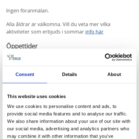
Ingen föranmälan.
Alla åldrar är välkomna.
Vill du veta mer vilka
aktiviteter som erbjuds i sommar
info här
Öppettider
Öppet v. 23-34
Måndag kl. 10.00-17.00
Consent
Details
About
Tisdag kl. 10.00-17.00
This website uses cookies
Onsdag kl. 10.00-17.00
We use cookies to personalise content and ads, to
Torsdag kl. 10.00-17.00
provide social media features and to analyse our traffic.
We also share information about your use of our site with
Fredag kl. 10.00-13.00
our social media, advertising and analytics partners who
may combine it with other information that you’ve