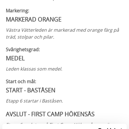
Markering:
MARKERAD ORANGE
Västra Vätterleden är markerad med orange färg på
träd, stolpar och pilar.
Svårighetsgrad:
MEDEL
Leden klassas som medel.
Start och mål:
START - BASTÅSEN
Etapp 6 startar i Baståsen.
AVSLUT - FIRST CAMP HÖKENSÅS
Etapp 6 avslutas på First Camp Hökensås som är en