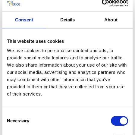
helårsöppen camping och stugby.
ALLA ETAPPER VÄSTRA VÄTTERLEDEN >>
Consent
Details
About
Hitta hit:
This website uses cookies
KOLLEKTIVTRAFIK
We use cookies to personalise content and ads, to
Etappstarten vid Baståsen saknar bussförbindelse.
provide social media features and to analyse our traffic.
Däremot finns en hållplats vid Rödåkra, cirka 1 km
We also share information about your use of our site with
västerut. I Västra Götalandsregionen trafikerar
our social media, advertising and analytics partners who
Västtrafik kollektivtrafiken. Hur får du göra med cykel
may combine it with other information that you’ve
ombord?
Läs mer här >>
provided to them or that they’ve collected from your use
of their services.
RESEPLANERARE Västtrafik >>
Från Jönköping till Hjo trafikerar Jönköpings länstrafik
Consent
Necessary
kollektivtrafiken. Hur får du göra med cykel ombord?
Selection
Läs mer här >>