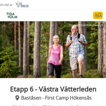
En del av
Fotograf:
David Magnusson
Etapp 6 - Västra Vätterleden
Baståsen - First Camp Hökensås