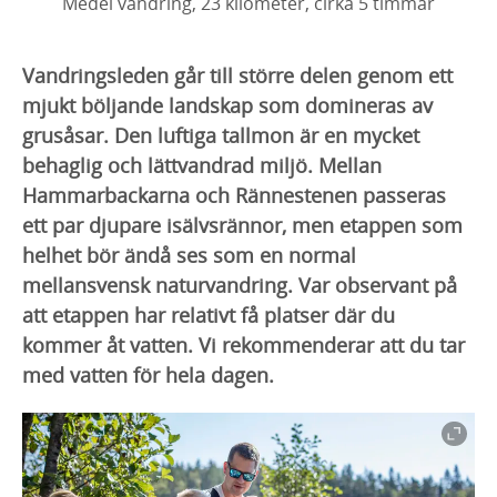
Medel vandring, 23 kilometer, cirka 5 timmar
Vandringsleden går till större delen genom ett
mjukt böljande landskap som domineras av
grusåsar. Den luftiga tallmon är en mycket
behaglig och lättvandrad miljö. Mellan
Hammarbackarna och Rännestenen passeras
ett par djupare isälvsrännor, men etappen som
helhet bör ändå ses som en normal
mellansvensk naturvandring. Var observant på
att etappen har relativt få platser där du
kommer åt vatten. Vi rekommenderar att du tar
med vatten för hela dagen.