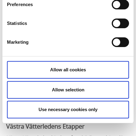
Preferences
RESEPLANERARE Jönköpings länstrafik >>
Statistics
BIL
Du tar dig enkelt till Tidaholm genom att ta bilen.
Marketing
Tidaholm ligger cirka 60 minuter norr om Jönköping,
cirka 30 minuter öster om Falköping och cirka 30
minuter söder om Skövde.
Allow all cookies
Karta:
DIGITAL KARTA
Allow selection
Du hittar vår karta online via Google kartor.
KARTA ONLINE >>
Use necessary cookies only
Västra Vätterledens Etapper