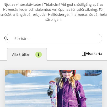
Njut av vinteraktiviteter i Tidaholm! Vid god snötillgång spåras
Hökensås leder och slalombacken öppnas för utförsåkning. För
snösäkra längdspår erbjuder Hellidsberget fina konstsnöspår hela
säsongen.
Visa karta
Alla träffar
3