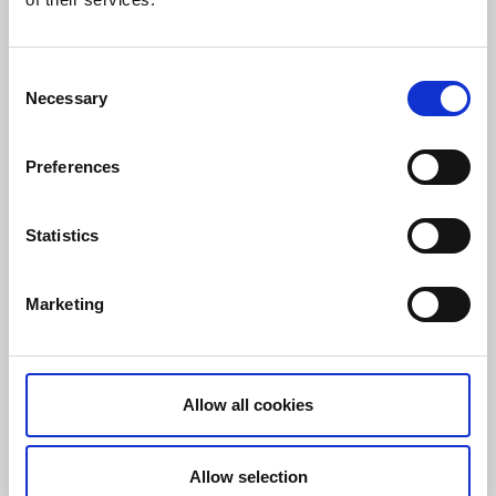
Consent
Necessary
Selection
Preferences
Längdskidåkning på Hökensås
Tidaholm
Statistics
När vintern visar sig från sin bästa sida erbjuder
Hökensås några av Tidaholmsområdets mest
Marketing
stämningsfulla längdskidspår. Här är det naturen som
sätter villkoren – spåren prepareras endast när det
finns rikligt med natursnö, vilket gör varje skidperiod
till ett efterlängtat inslag under de kalla månaderna.
Allow all cookies
Till hemsidan
Allow selection