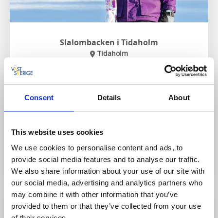
Slalombacken i Tidaholm
Tidaholm
Backen ligger naturskönt vid foten av Hellidsberget
och erbjuder ett smidigt och nära alternativ för den
som vill ta några timmar på skidor utan att resa långt.
Consent
Details
About
Här finns en välskött nedfart som passar både
nybörjare och familjer, men också den som vill finslipa
tekniken under säsongen.
This website uses cookies
We use cookies to personalise content and ads, to
Till hemsidan
provide social media features and to analyse our traffic.
We also share information about your use of our site with
our social media, advertising and analytics partners who
may combine it with other information that you’ve
provided to them or that they’ve collected from your use
of their services.