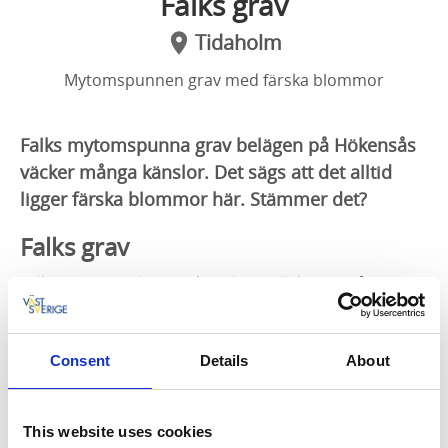
Falks grav
Tidaholm
Mytomspunnen grav med färska blommor
Falks mytomspunna grav belägen på Hökensås
väcker många känslor. Det sägs att det alltid
ligger färska blommor här. Stämmer det?
Falks grav
Falks grav är belägen i den glesa tallskogen på
Hökensås. På sommaren ser du alltid färska blommor
på graven. Ingen vet vem som sätter blommorna där,
men sägnerna går mellan folket i bygden. Här på
Consent
Details
About
ödsliga Svedmon fanns sedan gammalt häradets
gamla avrättningsplats. Första och sista gången den
användes var år 1855 då postrånaren Jonas Falks
This website uses cookies