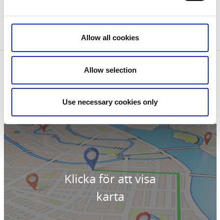
livstids straffarbete. Falk vägrade att begära nåd och
blev avrättad och begravd på Svedmon på Hökensås
år 1855.
Allow all cookies
Kontaktinformation
Allow selection
Falks grav
Svedmon Hökensås
522 91 Tidaholm
Use necessary cookies only
Telefon:
0502 60 62 08
E-post:
visit@tidaholm.se
Klicka för att visa
karta