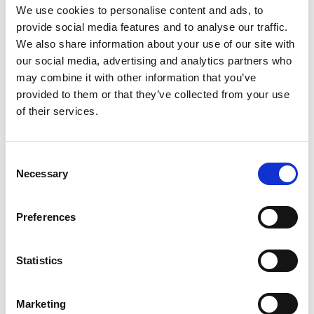
avrättades och begravdes här.
We use cookies to personalise content and ads, to
provide social media features and to analyse our traffic.
Postrånaren Jonas Falk
We also share information about your use of our site with
Jonas Falk kom tidigt i livet i delo med rättvisan. Efter
our social media, advertising and analytics partners who
att ha prövat lyckan i Stockholm sökte han sig åter till
may combine it with other information that you’ve
hemtrakten för att vid lämpligt tillfälle råna
provided to them or that they’ve collected from your use
postdiligensen som gick mellan Jönköping och
of their services.
Sandhem. Falk och hans styvfar och kompanjon
Anders Frid lade sig en mörk höstnatt i bakhåll för
Consent
postskjutsen på vägen mellan Broholm och
Necessary
Selection
postgården Sibbarp i Sandhem. När skjutsen kom
sköt Falk postiljonen med sin bössa och Frid överföll
körsvennen med en knölpåk. Rånarna kom över 2000
Preferences
riksdaler och skyndade tillbaka till Stockholm. De var
dock redan efterlysta och vid förhör framkom att Falk
och Frid var postrånarna från Sandhem. Då
Statistics
postiljonen dött av skadorna föll den hårda domen
att båda skulle mista livet genom halshuggning. Efter
Marketing
nådeansökan från Frid ändrades hans dödsdom till