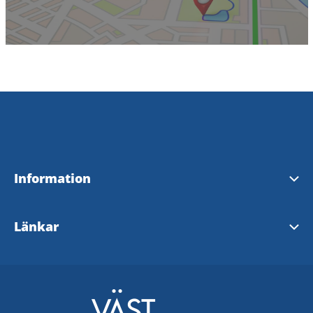
Information
Visit Tidaholm
Länkar
InfoPoints i Tidaholm
Tidaholms kommun
Visit Sweden