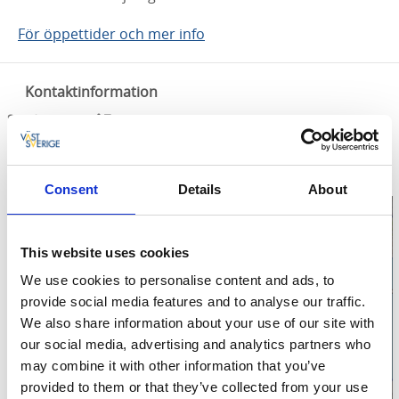
För öppettider och mer info
Kontaktinformation
Smedstugorna på Turbinhusön
Turbinhusön, Museigatan 5
522 33 Tidaholm
Telefon:
0502 60 61 88
E-post:
Skicka E-post
Consent
Details
About
This website uses cookies
We use cookies to personalise content and ads, to
Klicka för att visa
provide social media features and to analyse our traffic.
karta
We also share information about your use of our site with
our social media, advertising and analytics partners who
may combine it with other information that you’ve
provided to them or that they’ve collected from your use