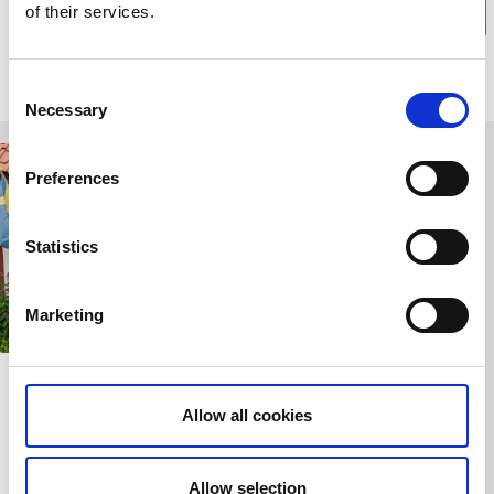
of their services.
Relaterade sidor
Consent
Necessary
Selection
Preferences
Statistics
Marketing
Kaffestugan
Tidaholms konsthall
Tidaholm
Tidaholm
Allow all cookies
Café i 1800-talsmiljö
Turbinhus som blev
i grönskande miljö
konsthall
Allow selection