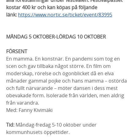
alla föreställningar under festivalen. Festivalpasset
kostar 400 kr och kan köpas på följande
länk:
https://www.nortic.se/ticket/event/83995
MÅNDAG 5 OKTOBER-LÖRDAG 10 OKTOBER
FÖRSENT
En mamma. En konstnär. En pandemi som tog en
scen och gav tillbaka något större. En film om
moderskap, rörelse och ögonblicket då en elva
månader gammal pojke och hans mamma – ostörda
och fullt närvarande – möter dansen i dess mest
obevakade form. Isolerade från världen, men aldrig
från varandra.
Med: Fanny Kivimäki
Tid:
Måndag-fredag 5-10 oktober under
kommunhusets öppettider.