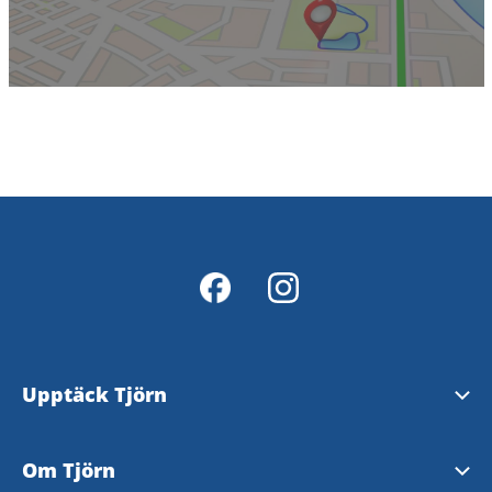
Upptäck Tjörn
Se och göra
Om Tjörn