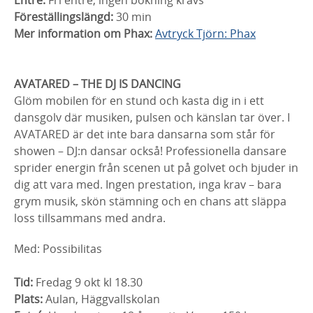
Entré:
Fri entré, ingen bokning krävs
Föreställingslängd:
30 min
Mer information om Phax:
Avtryck Tjörn: Phax
AVATARED – THE DJ IS DANCING
Glöm mobilen för en stund och kasta dig in i ett
dansgolv där musiken, pulsen och känslan tar över. I
AVATARED är det inte bara dansarna som står för
showen – DJ:n dansar också! Professionella dansare
sprider energin från scenen ut på golvet och bjuder in
dig att vara med. Ingen prestation, inga krav – bara
grym musik, skön stämning och en chans att släppa
loss tillsammans med andra.
Med: Possibilitas
Tid:
Fredag 9 okt kl 18.30
Plats:
Aulan, Häggvallskolan