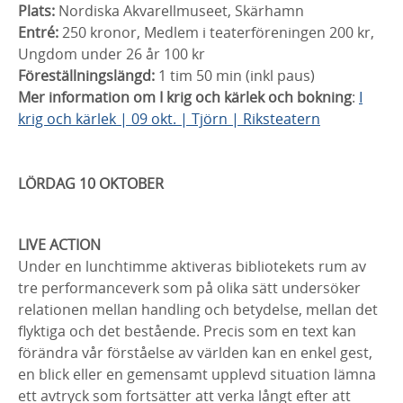
Plats:
Nordiska Akvarellmuseet,
Skärhamn
Entré:
250 kronor, Medlem i teaterföreningen 200 kr,
Ungdom under 26 år 100 kr
Föreställningslängd:
1 tim 50 min (inkl paus)
Mer information om I krig och kärlek och bokning
:
I
krig och kärlek | 09 okt. | Tjörn | Riksteatern
LÖRDAG 10 OKTOBER
LIVE ACTION
Under en lunchtimme aktiveras bibliotekets rum av
tre performanceverk som på olika sätt undersöker
relationen mellan handling och betydelse, mellan det
flyktiga och det bestående. Precis som en text kan
förändra vår förståelse av världen kan en enkel gest,
en blick eller en gemensamt upplevd situation lämna
ett avtryck som fortsätter att verka långt efter att