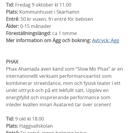
Tid:
Fredag 9 oktober kl 11.00
Plats:
Kommunhuset i Skärhamn
Entré:
50 kr vuxen, fri entré för bebisen
Ålder:
0-15 månader
Föreställningslängd:
ca 1 timme
Mer information om Ägg och bokning:
Avtryck: Ägg
PHAX
Phax Ahamada även känd som “Slow Mo Phax” är en
internationellt verksam performanceartist som
kombinerar streetdance, mim och fysisk teater i ett
unikt uttryck och på ett lekfullt sätt. Upplev en
energifylld och inspirerande performance som
inleder kvällen innan Avatared tar över scenen!
Tid:
9 okt kl 18.00
Plats:
Häggvallskolan