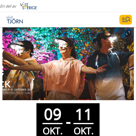
En del av
Fotograf:
Elena Perota
09
11
-
OKT.
OKT.