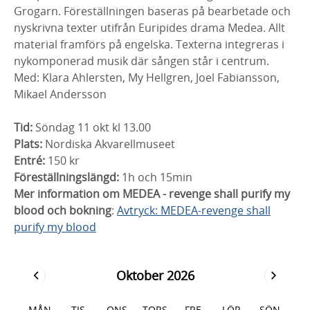
Grogarn. Föreställningen baseras på bearbetade och
nyskrivna texter utifrån Euripides drama Medea. Allt
material framförs på engelska. Texterna integreras i
nykomponerad musik där sången står i centrum.
Med: Klara Ahlersten, My Hellgren, Joel Fabiansson,
Mikael Andersson
Tid:
Söndag 11 okt kl 13.00
Plats:
Nordiska Akvarellmuseet
Entré:
150 kr
Föreställningslängd:
1h och 15min
Mer information om MEDEA - revenge shall purify my
blood och bokning
:
Avtryck: MEDEA-revenge shall
purify my blood
Oktober 2026
MÅN
TIS
ONS
TORS
FRE
LÖR
SÖN