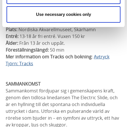
digitala världen.
Med: Viktor Fröjd och Yared Cederlund
Use necessary cookies only
Tid:
Lördag 10 okt kl 15.00
Plats:
Nordiska Akvarellmuseet, Skärhamn
Entré:
13-18 år fri entré. Vuxen 150 kr
Ålder:
Från 13 år och uppåt.
Föreställningslängd:
50 min
Mer information om Tracks och bokning
:
Avtryck
Tjörn: Tracks
SAMMANKOMST
Sammankomst fördjupar sig i gemenskapens kraft,
genom den tidlösa linedansen The Electric Slide, och
är en hyllning till det spontana och individuella
uttrycket i dans. Utforska en pulserande värld av
rörelse som bjuder in – en symfoni av uttryck, ett hav
av kroppar, ljus och skuggor.