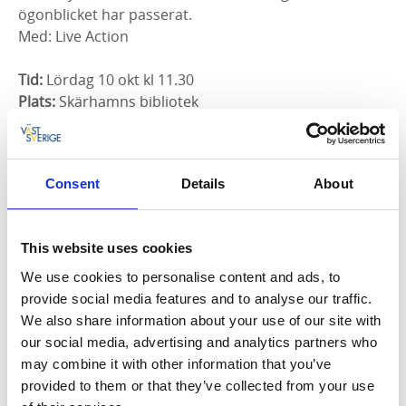
ögonblicket har passerat.
Med: Live Action
Tid:
Lördag 10 okt kl 11.30
Plats:
Skärhamns bibliotek
Entré:
Ingen entré eller bokning krävs
Föreställningslängd:
60 min
Mer information om Live Action
:
Avtryck Tjörn: In
Consent
Details
About
Action
This website uses cookies
ÄR : GRUS
Två figurer letar efter den rätta stenen. Med dans,
We use cookies to personalise content and ads, to
jonglering och skuggspel följer vi deras lekfulla resa
provide social media features and to analyse our traffic.
genom grus, sandkorn och stora världar. En
We also share information about your use of our site with
fantasifull föreställning om att upptäcka och hitta
our social media, advertising and analytics partners who
vägen.
may combine it with other information that you’ve
Med: Claire Parsons Co. & ZebraDans
provided to them or that they’ve collected from your use