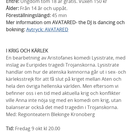
Entré:
Ungdom tom 18 år gratis. Vuxen 150 kr
Ålder:
Från 14 år och uppåt.
Föreställningslängd:
45 min
Mer information om AVATARED- the DJ is dancing och
bokning:
Avtryck: AVATARED
I KRIG OCH KÄRLEK
En bearbetning av Aristofanes komedi Lysistrate, med
inslag av Euripides tragedi Trojanskorna. Lysistrate
handlar om hur de atenska kvinnorna går ut i sex- och
kärleksstrejk för att få slut på kriget mellan Aten och
hela den övriga hellenska världen. Men eftersom vi
befinner oss i en tid med aktuella krig och konflikter
ville Anna inte nöja sig med en komedi om krig, utan
balanserar också det med tragedin i Trojanskorna.
Med: Regionteatern Blekinge Kronoberg
Tid:
Fredag
9 okt
kl
20.00