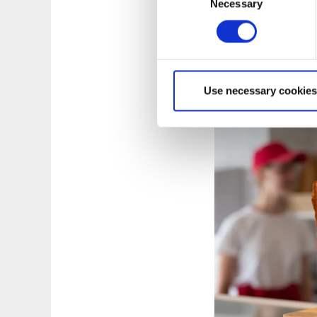
Necessary
Selection
Linas Brygga
Hoppa på färjan til
dig Sveriges bästa 
detta är verkligen 
hembakt fika och l
Use necessary cookies
hos Linas Brygga.