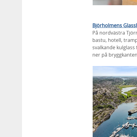
Björholmens Glass
På nordvästra Tjör
bastu, hotell, tram
svalkande kulglass 
ner på bryggkanten 