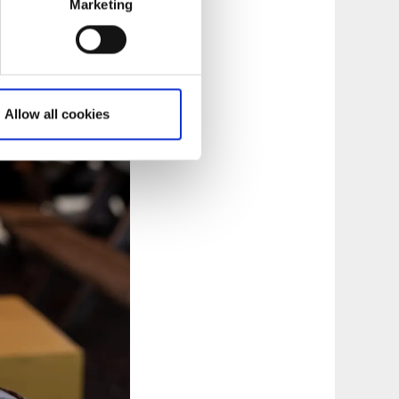
Marketing
ttot är att erbjuda
avorit varje gång,
 kan du köpa
nde rätt på menyn
Allow all cookies