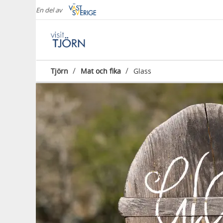
En del av
/
/
Tjörn
Mat och fika
Glass