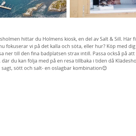
holmen hittar du Holmens kiosk, en del av Salt & Sill. Här fi
nu fokuserar vi på det kalla och söta, eller hur? Köp med d
a ner till den fina badplatsen strax intill. Passa också på at
a, där du kan följa med på en resa tillbaka i tiden då Klädes
 sagt, sött och salt- en oslagbar kombination😊