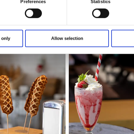
Preferences
Statistics
l den bilfria ön Dyrön och besök härliga Linas Brygga, där mo
glass. Med en gedigen glassmeny hittar du garanterat en ny f
en glassbar i ordets rätta bemärkelse! Utöver smaskig glass
unch. Missa inte den Bohuslänska äggosten som är en ståe
 only
Allow selection