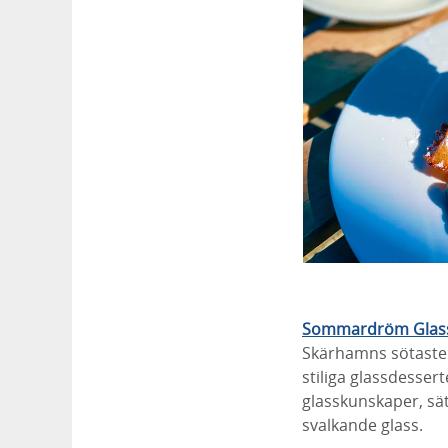
Sommardröm Glas
Skärhamns sötaste s
stiliga glassdesser
glasskunskaper, sät
svalkande glass.