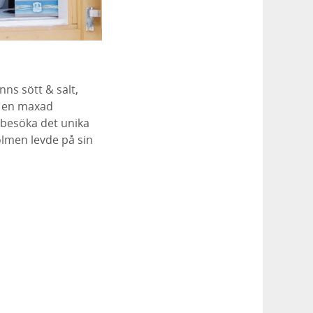
nns sött & salt,
ig en maxad
t besöka det unika
holmen levde på sin