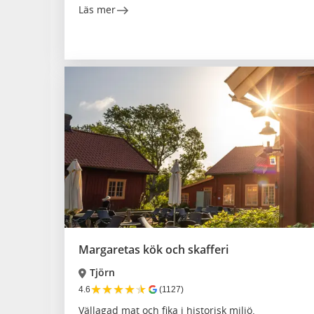
Läs mer
Margaretas kök och skafferi
Tjörn
★
★
★
★
★
4.6
(1127)
Vällagad mat och fika i historisk miljö.