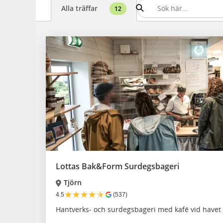
Alla träffar
12
Lottas Bak&Form Surdegsbageri
Tjörn
★
★
★
★
★
4.5
(537)
Hantverks- och surdegsbageri med kafé vid havet