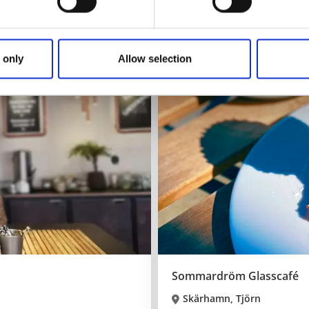
Klassiskt hantverksbageri i h
Läs mer
 only
Allow selection
Sommardröm Glasscafé
Skärhamn, Tjörn