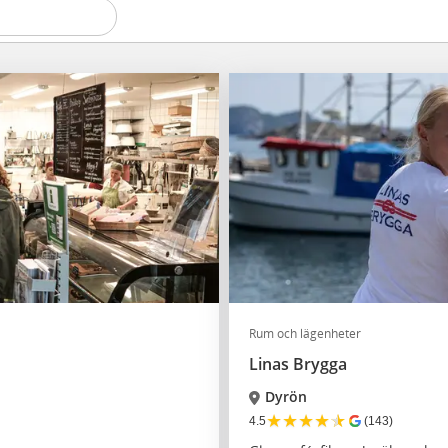
Rum och lägenheter
Linas Brygga
Dyrön
★
★
★
★
★
4.5
(143)