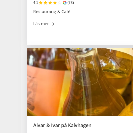
★
★
★
★
☆
4.1
(73)
Restaurang & Café
Läs mer
Alvar & Ivar på Kalvhagen