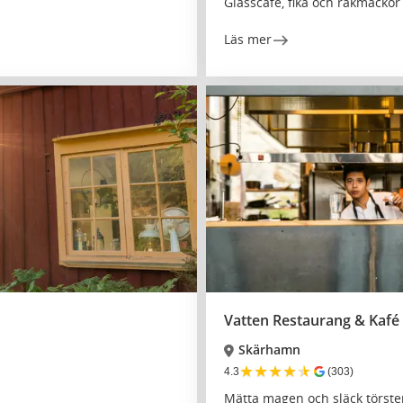
Glasscafé, fika och räkmacko
Läs mer
Vatten Restaurang & Kafé
Skärhamn
★
★
★
★
★
4.3
(303)
Mätta magen och släck törste