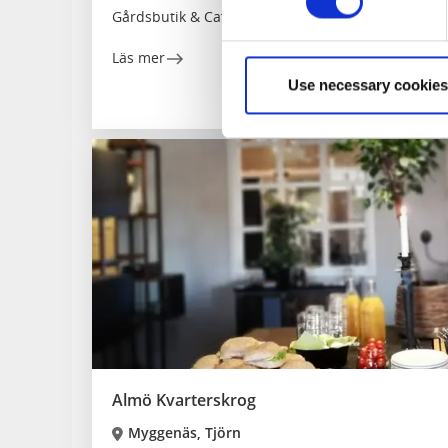
Gårdsbutik & Café vid ängar och hav.
Läs mer
Use necessary cookies
Almö Kvarterskrog
Myggenäs, Tjörn