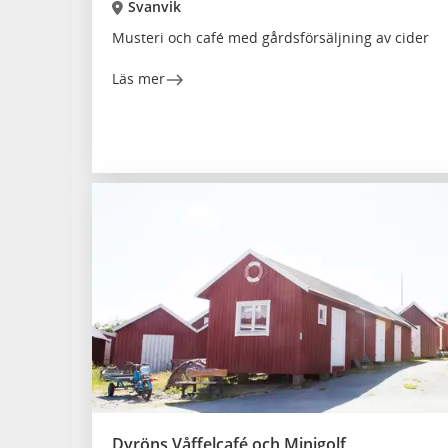
Svanvik
Musteri och café med gårdsförsäljning av cider
Läs mer
Dyröns Våffelcafé och Minigolf