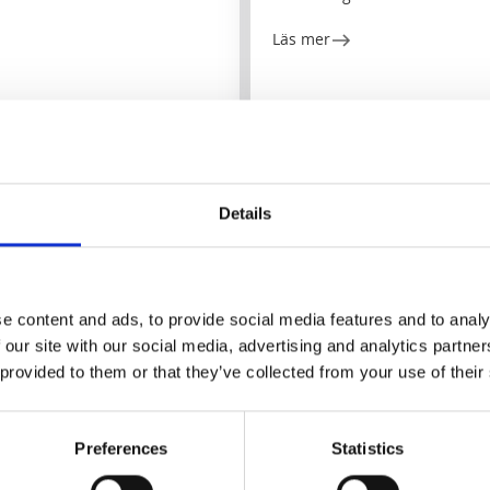
Läs mer
Details
e content and ads, to provide social media features and to analy
 our site with our social media, advertising and analytics partn
 provided to them or that they’ve collected from your use of their
Styckens Bageri
Skärhamn
Preferences
Statistics
★
★
★
★
★
4.4
(299)