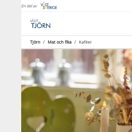
En del av
/
/
Tjörn
Mat och fika
Kaféer