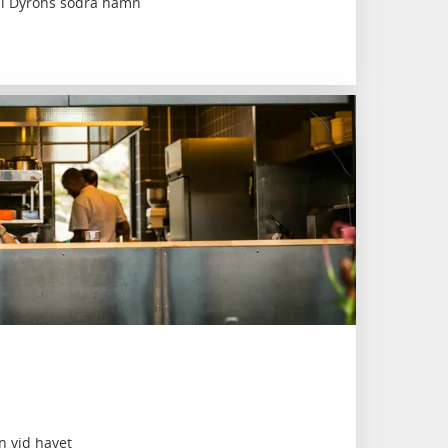
r i Dyröns södra hamn
n vid havet