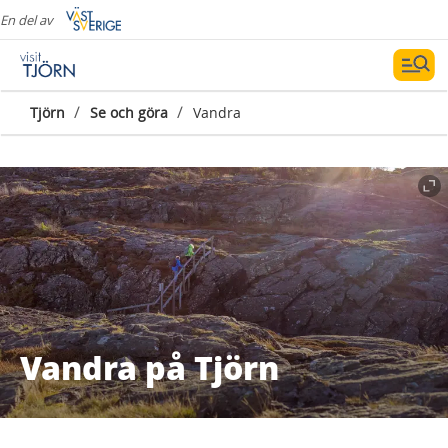
En del av
/
/
Tjörn
Se och göra
Vandra
Vandra på Tjörn