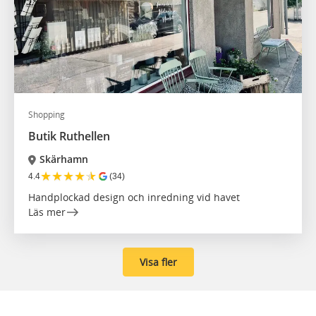
Shopping
Butik Ruthellen
Skärhamn
★
★
★
★
★
4.4
(34)
Handplockad design och inredning vid havet
Läs mer
Visa fler