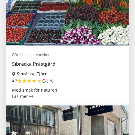
Gårdsbutiker
Aktiviteter
Sibräcka Prästgård
Sibräcka, Tjörn
★
★
★
★
★
4.7
(19)
Med smak för naturen
Läs mer