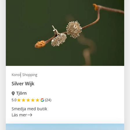
Konst
Shopping
Silver Wijk
Tjörn
★
★
★
★
★
5.0
(24)
Smedja med butik
Läs mer