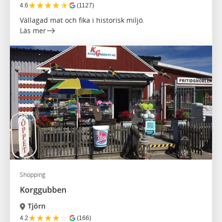
★
★
★
★
★
4.6
(1127)
Vällagad mat och fika i historisk miljö.
Läs mer
Shopping
Korggubben
Tjörn
★
★
★
★
☆
4.2
(166)