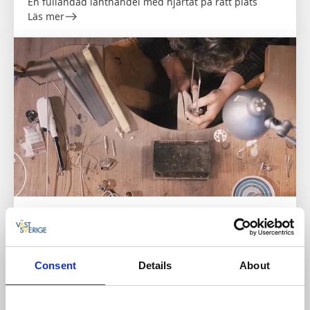
En fulländad lanthandel med hjärtat på rätt plats
Läs mer
Shopping
Hantverk
Tintin Hallding
Dyrön
Consent
Details
About
★
★
★
★
☆
4.8
(6)
Guld- och silversmed på Dyrön