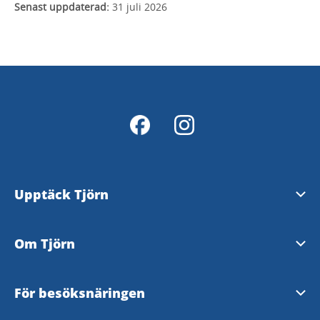
Senast uppdaterad:
31 juli 2026
Upptäck Tjörn
Se och göra
Om Tjörn
Evenemang
Välkommen till Tjörn
För besöksnäringen
Mat och fika