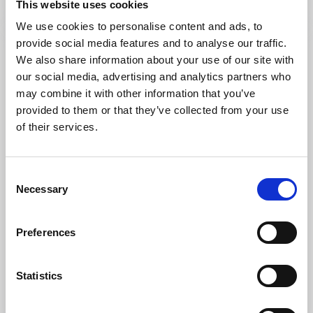
Läs mer
This website uses cookies
We use cookies to personalise content and ads, to
provide social media features and to analyse our traffic.
We also share information about your use of our site with
our social media, advertising and analytics partners who
may combine it with other information that you’ve
provided to them or that they’ve collected from your use
of their services.
Consent
Necessary
Selection
Shopping
Wilmas Butik & Interiör
Preferences
Skärhamn
★
★
★
★
☆
4.8
(22)
Statistics
Inredning & mode med känsla – mitt i Skärhamn
Läs mer