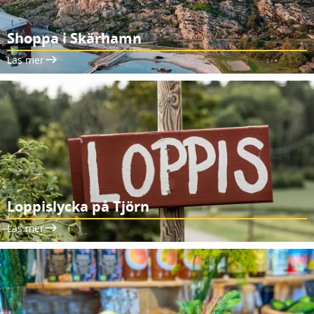
Shoppa i Skärhamn
Läs mer
Loppislycka på Tjörn
Läs mer