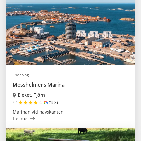
Shopping
Mossholmens Marina
Bleket, Tjörn
★
★
★
★
☆
4.1
(158)
Marinan vid havskanten
Läs mer