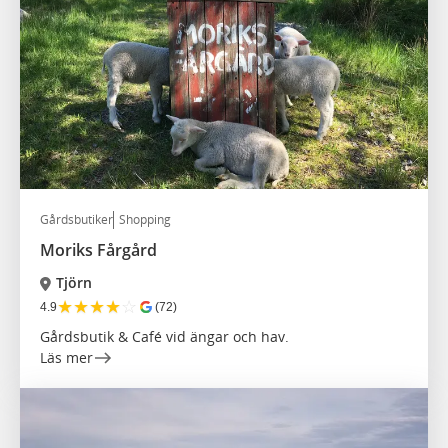
Gårdsbutiker
Shopping
Moriks Fårgård
Tjörn
★
★
★
★
☆
4.9
(72)
Gårdsbutik & Café vid ängar och hav.
Läs mer