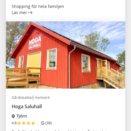
Shopping för hela familjen
Läs mer
Gårdsbutiker
Hantverk
Hoga Saluhall
Tjörn
★
★
★
★
☆
4.8
(39)