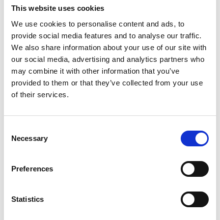
This website uses cookies
We use cookies to personalise content and ads, to
provide social media features and to analyse our traffic.
We also share information about your use of our site with
Fotograf:
Södra Bohuslän Turism
our social media, advertising and analytics partners who
may combine it with other information that you’ve
Fakta om leden
provided to them or that they’ve collected from your use
of their services.
Längd:
Holmudden: 3 km
Änga: 6 km
Consent
Rörberget: 7 km
Necessary
Selection
Ungefärlig tid:
Preferences
Holmudden: 45 min
Änga: 1,5 timma
Statistics
Rörberget: Knappt 2 timmar