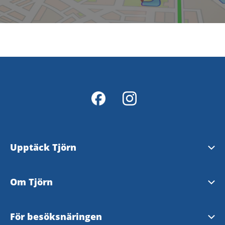
Upptäck Tjörn
Se och göra
Om Tjörn
Evenemang
Välkommen till Tjörn
För besöksnäringen