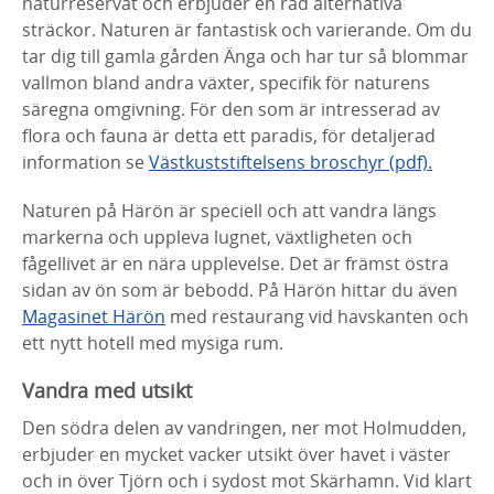
naturreservat och erbjuder en rad alternativa
sträckor. Naturen är fantastisk och varierande. Om du
tar dig till gamla gården Änga och har tur så blommar
vallmon bland andra växter, specifik för naturens
säregna omgivning. För den som är intresserad av
flora och fauna är detta ett paradis, för detaljerad
information se
Västkuststiftelsens broschyr (pdf).
Naturen på Härön är speciell och att vandra längs
markerna och uppleva lugnet, växtligheten och
fågellivet är en nära upplevelse. Det är främst östra
sidan av ön som är bebodd. På Härön hittar du även
Magasinet Härön
med restaurang vid havskanten och
ett nytt hotell med mysiga rum.
Vandra med utsikt
Den södra delen av vandringen, ner mot Holmudden,
erbjuder en mycket vacker utsikt över havet i väster
och in över Tjörn och i sydost mot Skärhamn. Vid klart