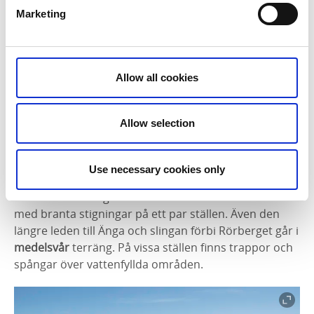
Markering:
Marketing
Alla leder är utmärkta med trästolpar med gröna
märken. På vissa ställen finns gamla markeringar
kvar, blå pilar målade direkt på berget.
Allow all cookies
Svårighetsgrad:
Promenadvägarna som går från färjeläget utmed den
Allow selection
asfalterade vägen norrut till Rösseberget eller
söderut till Holmudden är
mycket lätta
. Här tar man
sig fram med både barnvagn och rullstol.
Use necessary cookies only
Leden som tar dig ner till Holmudden är
medelsvår
med branta stigningar på ett par ställen. Även den
längre leden till Änga och slingan förbi Rörberget går i
medelsvår
terräng. På vissa ställen finns trappor och
spångar över vattenfyllda områden.