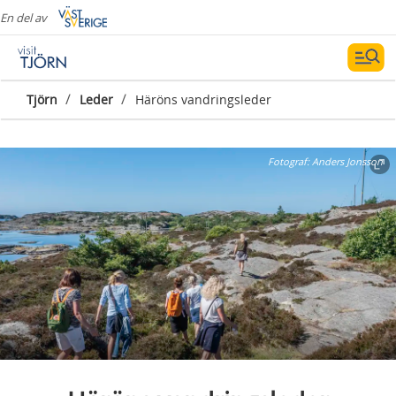
En del av
/
/
Tjörn
Leder
Häröns vandringsleder
Fotograf:
Anders Jonsson