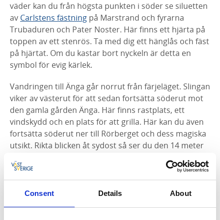
väder kan du från högsta punkten i söder se siluetten
av
Carlstens fästning
på Marstrand och fyrarna
Trubaduren och Pater Noster. Här finns ett hjärta på
toppen av ett stenrös. Ta med dig ett hänglås och fäst
på hjärtat. Om du kastar bort nyckeln är detta en
symbol för evig kärlek.
Vandringen till Änga går norrut från färjeläget. Slingan
viker av västerut för att sedan fortsätta söderut mot
den gamla gården Änga. Här finns rastplats, ett
vindskydd och en plats för att grilla. Här kan du även
fortsätta söderut ner till Rörberget och dess magiska
utsikt. Rikta blicken åt sydost så ser du den 14 meter
höga skulpturen Anna i
Pilane
.
Consent
Details
About