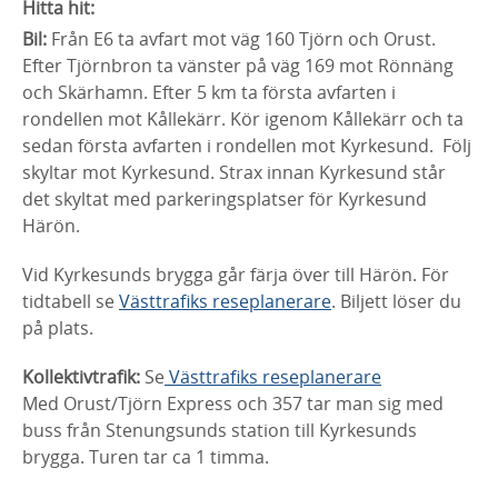
Hitta hit:
Bil:
Från E6 ta avfart mot väg 160 Tjörn och Orust.
Efter Tjörnbron ta vänster på väg 169 mot Rönnäng
och Skärhamn. Efter 5 km ta första avfarten i
rondellen mot Kållekärr. Kör igenom Kållekärr och ta
sedan första avfarten i rondellen mot Kyrkesund. Följ
skyltar mot Kyrkesund. Strax innan Kyrkesund står
det skyltat med parkeringsplatser för Kyrkesund
Härön.
Vid Kyrkesunds brygga går färja över till Härön.
För
tidtabell se
Västtrafiks reseplanerare
. B
iljett löser du
på plats.
Kollektivtrafik:
Se
Västtrafiks reseplanerare
Med Orust/Tjörn Express och 357 tar man sig med
buss från Stenungsunds station till Kyrkesunds
brygga. Turen tar ca 1 timma.