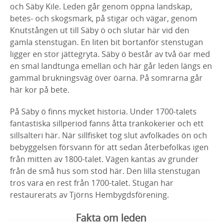
och Säby Kile. Leden går genom öppna landskap,
betes- och skogsmark, på stigar och vägar, genom
Knutstången ut till Säby ö och slutar här vid den
gamla stenstugan. En liten bit bortanför stenstugan
ligger en stor jättegryta. Säby ö består av två öar med
en smal landtunga emellan och här går leden längs en
gammal brukningsväg över öarna. På somrarna går
här kor på bete.
På Säby ö finns mycket historia. Under 1700-talets
fantastiska sillperiod fanns åtta trankokerier och ett
sillsalteri här. När sillfisket tog slut avfolkades ön och
bebyggelsen försvann för att sedan återbefolkas igen
från mitten av 1800-talet. Vägen kantas av grunder
från de små hus som stod här. Den lilla stenstugan
tros vara en rest från 1700-talet. Stugan har
restaurerats av Tjörns Hembygdsförening.
Fakta om leden