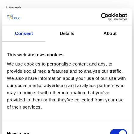
Längd:
Från Säbygården ut till Stenstugan och tillbaka är det
Consent
Details
About
cirka 6 km. Den kortare leden är 4 km.
Ungefärlig tid:
This website uses cookies
We use cookies to personalise content and ads, to
Cirka 1,5 timma till Säbygården-Stenstugan och
provide social media features and to analyse our traffic.
tillbaka.
We also share information about your use of our site with
our social media, advertising and analytics partners who
Markering:
may combine it with other information that you’ve
Diskret orange markering och skyltar längs leden.
provided to them or that they’ve collected from your use
of their services.
Svårighetsgrad:
Vandringsleden är medelsvår att ta sig runt och det
Consent
finns två olika sträckor att välja mellan. Den längre är
Necessary