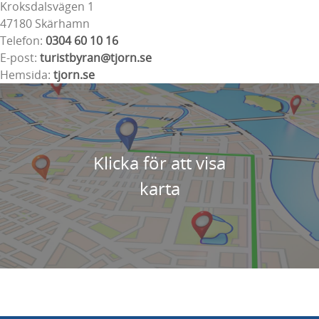
Kroksdalsvägen 1
47180 Skärhamn
Telefon:
0304 60 10 16
E-post:
turistbyran@tjorn.se
Hemsida:
tjorn.se
Klicka för att visa
karta