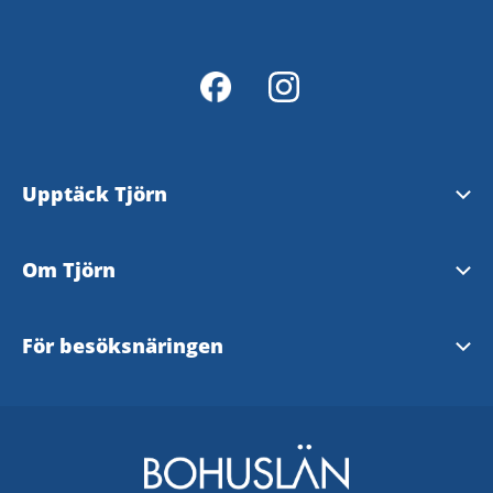
Upptäck Tjörn
Se och göra
Om Tjörn
Evenemang
Välkommen till Tjörn
För besöksnäringen
Mat och fika
Turistinformation
Företagsportalen
Boende