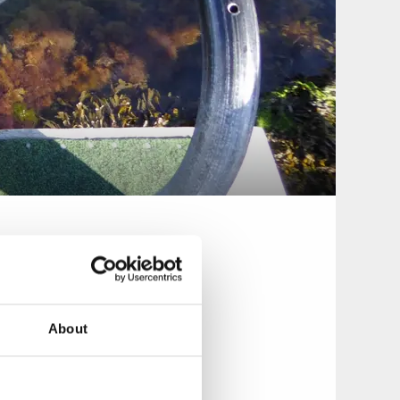
About
 finns också
e finns på