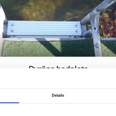
Dyröns badplats
Dyrön, Tjörn
Badplats på Dyrön
Details
ar en liten sandstrand, badbryggor samt klippor. Det
amt ett stort bryggdäck. En trappa för rörelsehindrad