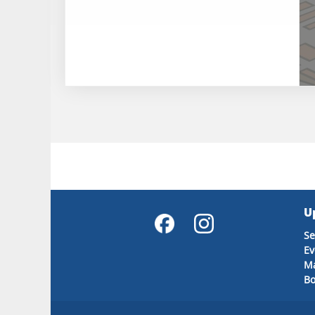
U
Se
E
Ma
B