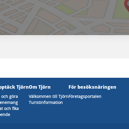
pptäck Tjörn
Om Tjörn
För besöksnäringen
 och göra
Välkommen till Tjörn
Företagsportalen
venemang
Turistinformation
t och fika
oende