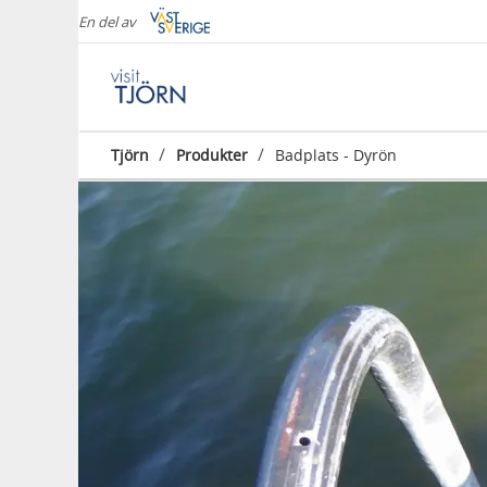
En del av
/
/
Tjörn
Produkter
Badplats - Dyrön