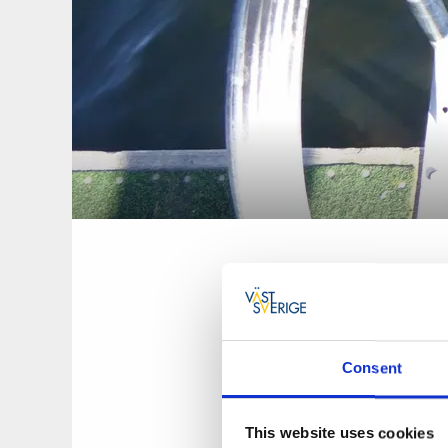
Consent
Dyröns badplats h
This website uses cookies
mindre gräsytor s