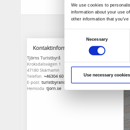
badplatsen. Toal
We use cookies to personalis
information about your use of
other information that you’ve
Consent
Necessary
Selection
Kontaktinformation
Tjörns Turistbyrå
Kroksdalsvägen 1
47180 Skärhamn
Use necessary cookies
Telefon:
+46304 60 10 16
E-post:
turistbyran@tjorn.se
Hemsida:
tjorn.se